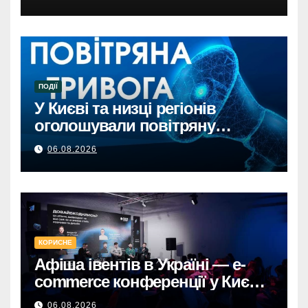
ПОДІЇ
У Києві та низці регіонів
оголошували повітряну
тривогу через загрозу
06.08.2026
балістикиПовітряна тривога в
Києві та регіонах: загроза
балістичної атаки.
КОРИСНЕ
Афіша івентів в Україні — e-
commerce конференції у Києві,
що формують майбутнє
06.08.2026