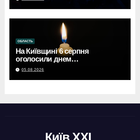
онлайн-торгівлі.
ОБЛАСТЬ
На Київщині 6 серпня
оголосили днем
жалобиКиївщина в жалобі: 6
05.08.2026
серпня – день скорботи за
загиблими.
Київ XXL