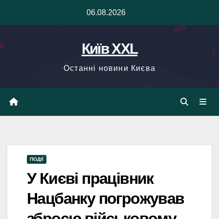
Skip
06.08.2026
to
content
Київ XXL
Останні новини Києва
ПОДІЇ
У Києві працівник
Нацбанку погрожував
зброєю військовому