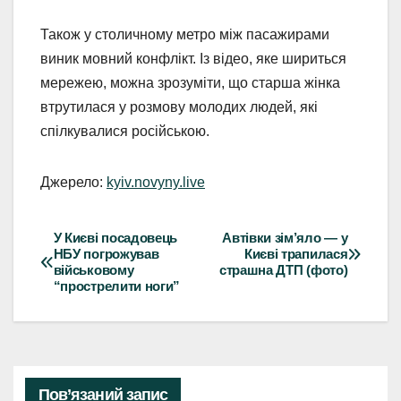
Також у столичному метро між пасажирами
виник мовний конфлікт. Із відео, яке шириться
мережею, можна зрозуміти, що старша жінка
втрутилася у розмову молодих людей, які
спілкувалися російською.
Джерело:
kyiv.novyny.live
У Києві посадовець
Автівки зім’яло — у
Навігація
НБУ погрожував
Києві трапилася
військовому
страшна ДТП (фото)
записів
“прострелити ноги”
Пов’язаний запис