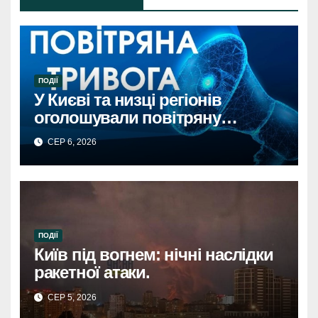
ПОДІЇ
У Києві та низці регіонів
оголошували повітряну
тривогу через загрозу
СЕР 6, 2026
балістикиПовітряна тривога в
Києві та регіонах: загроза
балістичної атаки.
ПОДІЇ
Київ під вогнем: нічні наслідки
ракетної атаки.
СЕР 5, 2026