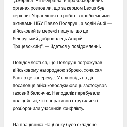
“Джерела “РБК-Україна” в правоохоронних
органах розповіли, що за кермом Lexus був
керівник Управління по роботі з проблемними
активами НБУ Павло Поляруш, а водій Audi —
військовий (в мережі пишуть, що це
білоруський доброволець Андрій
Трацевський)”, — йдеться у повідомленні.
Повідомляється, що Поляруш погрожував
військовому нагородною зброєю, хоча сам
банкір це заперечує. У відповідь на дії
посадовця військовослужбовець застосував
газовий балончик. Неподалік перебували
поліцейські, які оперативно втрутилися і
розборонили учасників конфлікту.
На працівника Нацбанку було складено