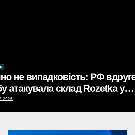
 Києві: ціни на бензин,
аз 5 серпня. Не втішає.