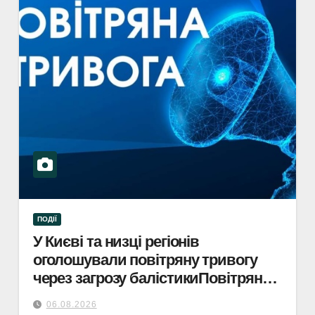
ПОДІЇ
У Києві та низці регіонів
оголошували повітряну тривогу
через загрозу балістикиПовітряна
тривога в Києві та регіонах: загроза
06.08.2026
балістичної атаки.