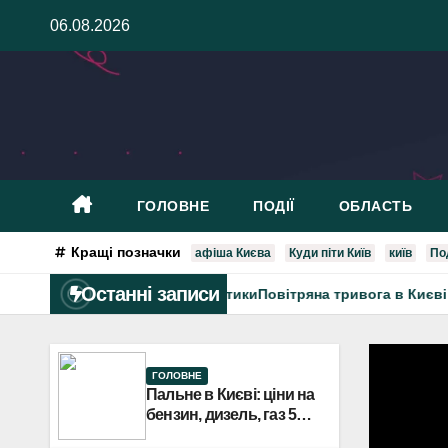
Skip
06.08.2026
to
content
ГОЛОВНЕ
ПОДІЇ
ОБЛАСТЬ
Кращі позначки
афіша Києва
Куди піти Київ
київ
Под
Останні записи
рез загрозу балістикиПовітряна тривога в Києві та регіонах: з
ГОЛОВНЕ
Пальне в Києві: ціни на
бензин, дизель, газ 5
серпня. Не втішає.