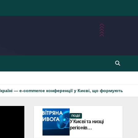
ommerce конференції у Києві, що формують майбутнє онлайн-тор
ПОДІЇ
У Києві та низці
регіонів
оголошували