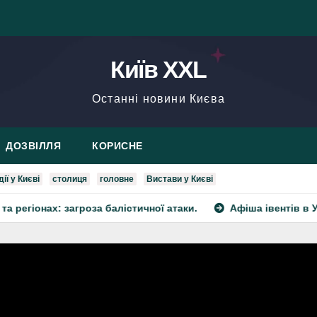
Київ XXL
Останні новини Києва
ДОЗВІЛЛЯ
КОРИСНЕ
ії у Києві
столиця
головне
Вистави у Києві
агроза балістичної атаки.
Афіша івентів в Україні — e-c