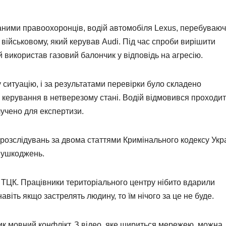
даними правоохоронців, водій автомобіля Lexus, перебуваюч
д військовому, який керував Audi. Під час спроби вирішити
й використав газовий балончик у відповідь на агресію.
у ситуацію, і за результатами перевірки було складено
 керування в нетверезому стані. Водій відмовився проходи
лучено для експертизи.
розслідувань за двома статтями Кримінального кодексу Укра
х ушкоджень.
з ТЦК. Працівники територіального центру нібито вдарили
віть якщо застрелять людину, то їм нічого за це не буде.
к мовний конфлікт. З відео, яке шириться мережею, можна