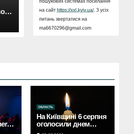
пошукових системах посилання
на сайт
https://xxl.kyiv.ua/
. З усіх
ного
ду
питань звертатися на
ma6670296@gmail.com
ОБЛАСТЬ
На Київщині 6 серпня
erce
оголосили днем
єві,
жалобиКиївщина в