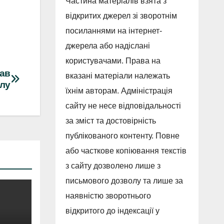
Частина матеріалів взята з
відкритих джерел зі зворотнім
посиланнями на інтернет-
джерела або надіслані
користувачами. Права на
вав
вказані матеріали належать
алу
їхнім авторам. Адміністрація
сайту не несе відповідальності
за зміст та достовірність
публікованого контенту. Повне
або часткове копіювання текстів
з сайту дозволено лише з
письмового дозволу та лише за
наявністю зворотнього
відкритого до індексації у