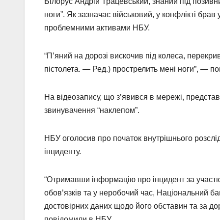
Білорус Андрій Трацевський, знаний під позив
ноги”. Як зазначає військовий, у конфлікті бра
проблемними активами НБУ.
“П’яний на дорозі вискочив під колеса, перекрив
пістолета. — Ред.) прострелить мені ноги”, — 
На відеозапису, що з’явився в мережі, предста
звинувачення “наклепом”.
НБУ оголосив про початок внутрішнього розслід
інциденту.
“Отримавши інформацію про інцидент за участю
обов’язків та у неробочий час, Національний б
достовірних даних щодо його обставин та за д
повідомили в НБУ.