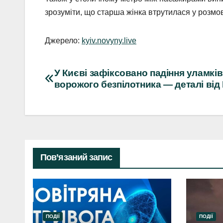
зрозуміти, що старша жінка втрутилася у розмо
Джерело:
kyiv.novyny.live
Навігація
У Києві зафіксовано падіння уламків
ворожого безпілотника — деталі ві
записів
Пов’язаний запис
ПОДІЇ
ПОДІЇ