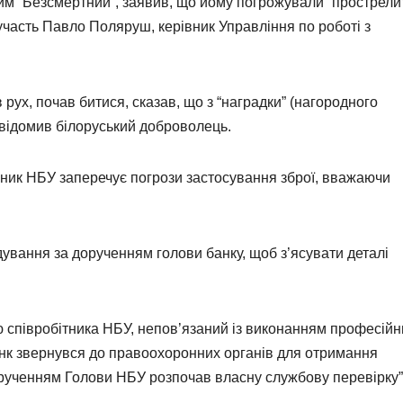
ним “Безсмертний”, заявив, що йому погрожували “прострели
в участь Павло Поляруш, керівник Управління по роботі з
 рух, почав битися, сказав, що з “наградки” (нагородного
повідомив білоруський доброволець.
вник НБУ заперечує погрози застосування зброї, вважаючи
ування за дорученням голови банку, щоб з’ясувати деталі
 співробітника НБУ, непов’язаний із виконанням професійн
анк звернувся до правоохоронних органів для отримання
орученням Голови НБУ розпочав власну службову перевірку”