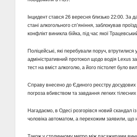
Інцидент стався 26 вересня близько 22:00. За 
стані алкогольного сп’яніння, заблокував проїз
конфлікт виникла бійка, під час якої Трацевськи
Поліцейські, які перебували поруч, втрутилися 
адміністративний протокол щодо водія Lexus за
тест на вміст алкоголю, а його пістолет було ви
Справу внесено до Єдиного реєстру досудових 
погроза вбивством та завдання легких тілесни
Нагадаємо, в Одесі розгорівся новий скандал і
чоловіка автоматом, а перехожим заявили, що на
Також у столичному метро між пасажирами вини