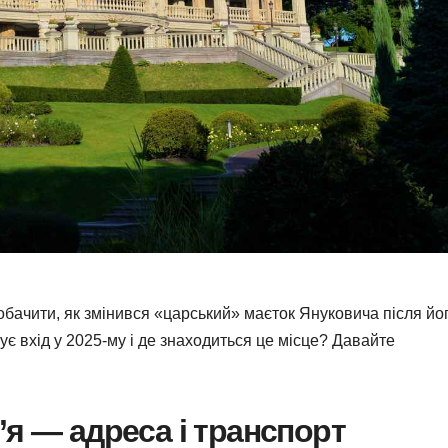
бачити, як змінився «царський» маєток Януковича після йо
ує вхід у 2025‑му і де знаходиться це місце? Давайте
’я — адреса і транспорт