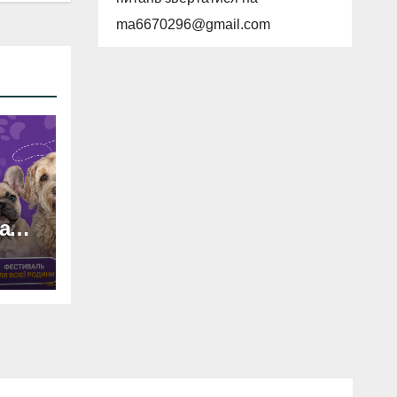
ma6670296@gmail.com
аль
вято
и,
рси
ів!