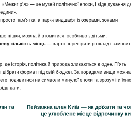
я «Межигір’я» — це музей політичної епохи, і відвідування д
редини».
просто пам’ятка, а парк‑ландшафт із озерами, зонами
е пішки, можна й втомитися, особливо з дітьми.
ену кількість місць
— варто перевірити розклад і замовит
, де історія, політика й природа зливаються в одне. П’ять
ь підібрати формат під свій бюджет. За порадами вище можна
чете подивитися на символи минулої епохи та зрозуміти їхн
відвідати.
ін та
Пейзажна алея Київ — як доїхати та ч
це улюблене місце відпочинку к