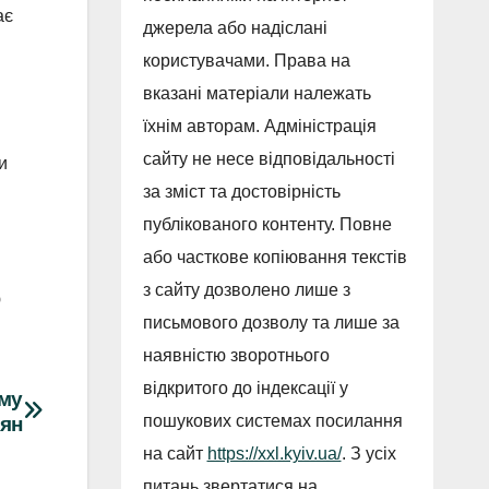
ає
джерела або надіслані
користувачами. Права на
вказані матеріали належать
їхнім авторам. Адміністрація
сайту не несе відповідальності
и
за зміст та достовірність
публікованого контенту. Повне
або часткове копіювання текстів
з сайту дозволено лише з
ю
письмового дозволу та лише за
наявністю зворотнього
відкритого до індексації у
ому
пошукових системах посилання
иян
на сайт
https://xxl.kyiv.ua/
. З усіх
питань звертатися на