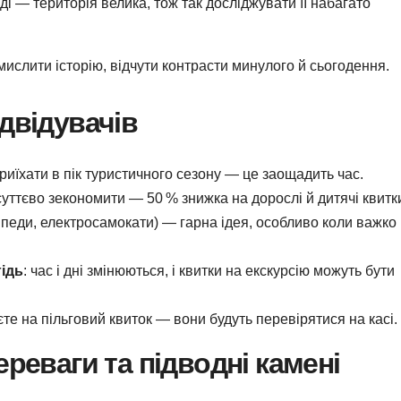
і — територія велика, тож так досліджувати її набагато
ислити історію, відчути контрасти минулого й сьогодення.
двідувачів
риїхати в пік туристичного сезону — це заощадить час.
уттєво зекономити — 50 % знижка на дорослі й дитячі квитк
педи, електросамокати) — гарна ідея, особливо коли важко
ідь
: час і дні змінюються, і квитки на екскурсію можуть бути
те на пільговий квиток — вони будуть перевірятися на касі.
ереваги та підводні камені