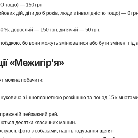
ПО тощо) — 150 грн
ових дій, діти до 6 років, люди з інвалідністю тощо) — 0 грн
 %: дорослий — 150 грн, дитячий — 50 грн.
поїздкою, бо вони можуть змінюватися або бути змінені під ак
ії «Межигір’я»
ут можна побачити:
нуковича з іншопланетною розкішшю та понад 15 кімнатами
 справжній пейзажний рай.
аються десятки класичних машин.
скурсії, фото з собаками, навіть годування щенят.