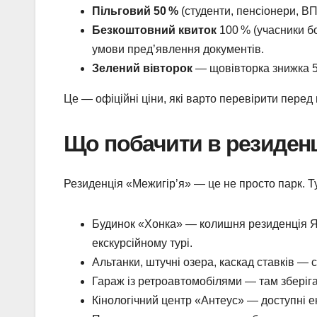
Пільговий 50 %
(студенти, пенсіонери, В
Безкоштовний квиток
100 % (учасники бой
умови пред’явлення документів.
Зелений вівторок
— щовівторка знижка 50
Це — офіційні ціни, які варто перевірити перед 
Що побачити в резиденц
Резиденція «Межигір’я» — це не просто парк. Т
Будинок «Хонка» — колишня резиденція Я
екскурсійному турі.
Альтанки, штучні озера, каскад ставків —
Гараж із ретроавтомобілями — там зберіг
Кінологічний центр «Антеус» — доступні ек