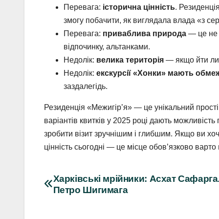
Перевага:
історична цінність
. Резиденці
змогу побачити, як виглядала влада «з се
Перевага:
приваблива природа
— це не 
відпочинку, альтанками.
Недолік:
велика територія
— якщо йти лиш
Недолік:
екскурсії «Хонки» мають обмеж
заздалегідь.
Резиденція «Межигір’я» — це унікальний простір
варіантів квитків у 2025 році дають можливіст
зробити візит зручнішим і глибшим. Якщо ви хо
цінність сьогодні — це місце обов’язково варто 
Навігація
Харківські мрійники: Асхат Сафаргал
Петро Шигимага
записів