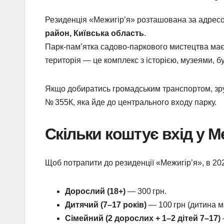
Резиденція «Межигір’я» розташована за адрес
район, Київська область
.
Парк-пам’ятка садово-паркового мистецтва має 
територія — це комплекс з історією, музеями, б
Якщо добиратись громадським транспортом, зруч
№ 355К, яка йде до центрального входу парку.
Скільки коштує вхід у Ме
Щоб потрапити до резиденції «Межигір’я», в 2025
Дорослий (18+)
— 300 грн.
Дитячий (7–17 років)
— 100 грн (дитина м
Сімейний (2 дорослих + 1–2 дітей 7–17)