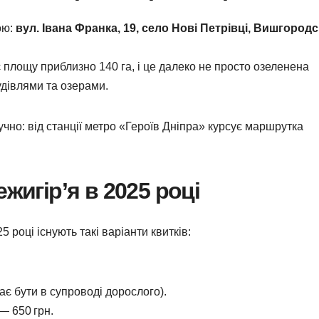
ою:
вул. Івана Франка, 19, село Нові Петрівці, Вишгород
площу приблизно 140 га, і це далеко не просто озеленена
удівлями та озерами.
но: від станції метро «Героїв Дніпра» курсує маршрутка
жигір’я в 2025 році
 році існують такі варіанти квитків:
ає бути в супроводі дорослого).
— 650 грн.