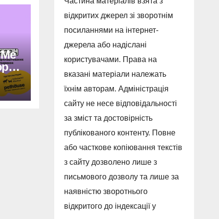
Частина матеріалів взята з
відкритих джерел зі зворотнім
посиланнями на інтернет-
джерела або надіслані
 Me
користувачами. Права на
вказані матеріали належать
ть
їхнім авторам. Адміністрація
сайту не несе відповідальності
за зміст та достовірність
публікованого контенту. Повне
або часткове копіювання текстів
з сайту дозволено лише з
письмового дозволу та лише за
наявністю зворотнього
відкритого до індексації у