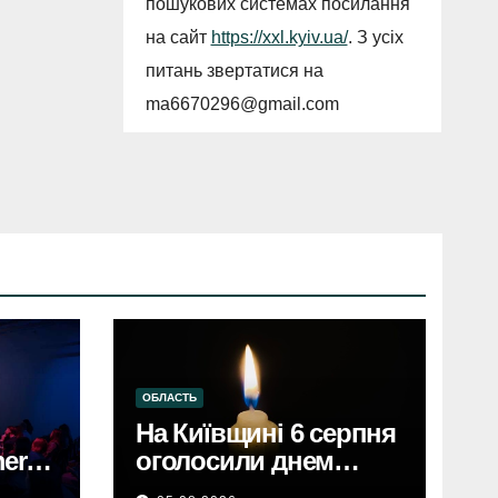
пошукових системах посилання
на сайт
https://xxl.kyiv.ua/
. З усіх
питань звертатися на
ma6670296@gmail.com
ОБЛАСТЬ
На Київщині 6 серпня
erce
оголосили днем
єві,
жалобиКиївщина в