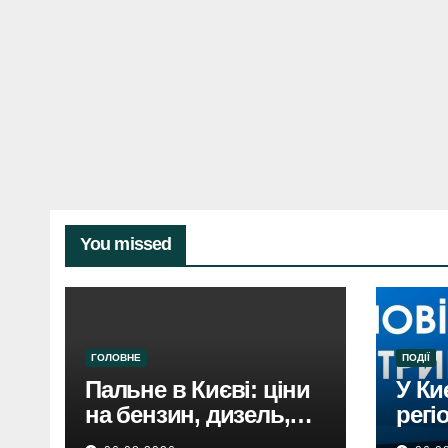
You missed
ГОЛОВНЕ
ПОДІЇ
Пальне в Києві: ціни
У Ки
на бензин, дизель,
регі
газ 5 серпня. Не
пові