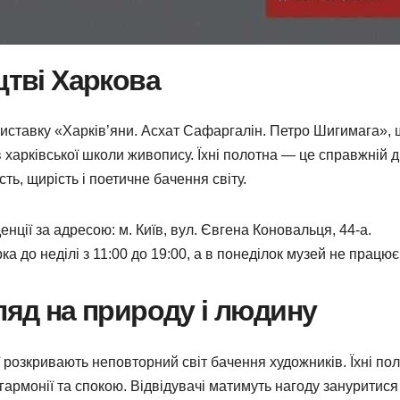
цтві Харкова
виставку «Харків’яни. Асхат Сафаргалін. Петро Шигимага»,
 харківської школи живопису. Їхні полотна — це справжній д
сть, щирість і поетичне бачення світу.
нції за адресою: м. Київ, вул. Євгена Коновальця, 44-а.
ка до неділі з 11:00 до 19:00, а в понеділок музей не працює
ляд на природу і людину
ї розкривають неповторний світ бачення художників. Їхні по
 гармонії та спокою. Відвідувачі матимуть нагоду зануритися