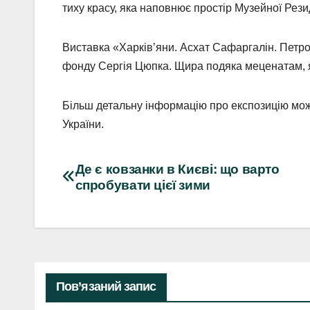
тиху красу, яка наповнює простір Музейної Рези
Виставка «Харків’яни. Асхат Сафаргалін. Петр
фонду Сергія Цюпка. Щира подяка меценатам, я
Більш детальну інформацію про експозицію мож
України.
Навігація
Де є ковзанки в Києві: що варто
спробувати цієї зими
записів
Пов’язаний запис