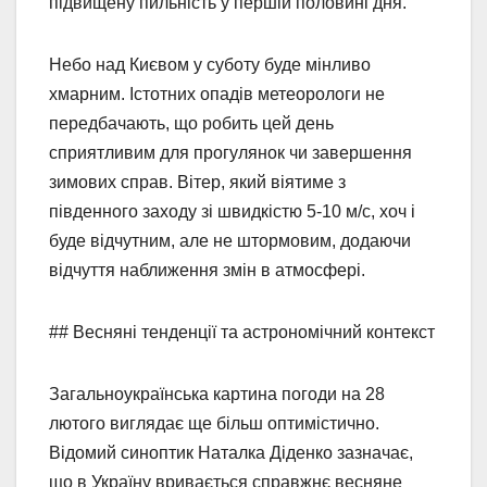
підвищену пильність у першій половині дня.
Небо над Києвом у суботу буде мінливо
хмарним. Істотних опадів метеорологи не
передбачають, що робить цей день
сприятливим для прогулянок чи завершення
зимових справ. Вітер, який віятиме з
південного заходу зі швидкістю 5-10 м/с, хоч і
буде відчутним, але не штормовим, додаючи
відчуття наближення змін в атмосфері.
## Весняні тенденції та астрономічний контекст
Загальноукраїнська картина погоди на 28
лютого виглядає ще більш оптимістично.
Відомий синоптик Наталка Діденко зазначає,
що в Україну вривається справжнє весняне