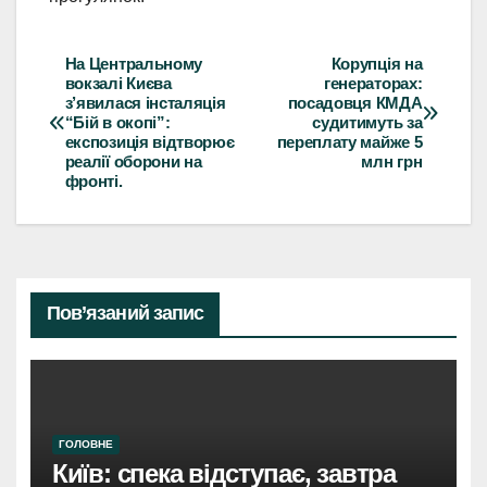
На Центральному
Корупція на
Навігація
вокзалі Києва
генераторах:
з’явилася інсталяція
посадовця КМДА
записів
“Бій в окопі”:
судитимуть за
експозиція відтворює
переплату майже 5
реалії оборони на
млн грн
фронті.
Пов’язаний запис
ГОЛОВНЕ
Київ: спека відступає, завтра