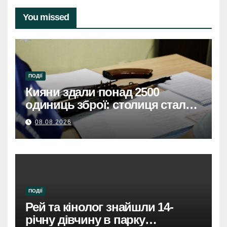
You missed
ПОДІЇ
Кияни здали понад 2500
одиниць зброї: столиця стала
безпечнішою
08.08.2026
ПОДІЇ
Рей та кінолог знайшли 14-
річну дівчину в парку