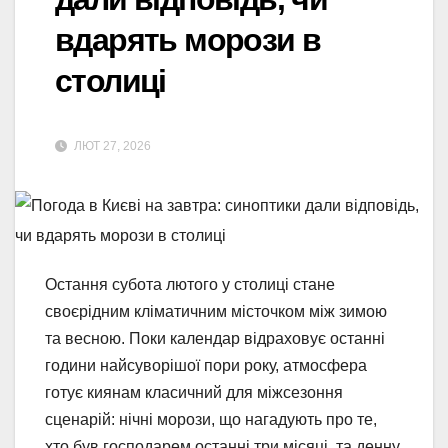
вдарять морози в
столиці
ЛЮТ 27, 2026
Остання субота лютого у столиці стане
своєрідним кліматичним місточком між зимою
та весною. Поки календар відраховує останні
години найсуворішої пори року, атмосфера
готує киянам класичний для міжсезоння
сценарій: нічні морози, що нагадують про те,
хто був господарем останні три місяці, та денну