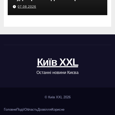
погоди
07.08.2026
Київ XXL
Останні новини Києва
© Київ XXL 2026
Головне
Події
Область
Дозвілля
Корисне