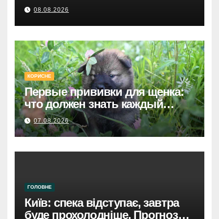
Святошинського району.
08.08.2026
КОРИСНЕ
Первые прививки для щенка:
что должен знать каждый
хозяин
07.08.2026
ГОЛОВНЕ
Київ: спека відступає, завтра
буде прохолодніше. Прогноз