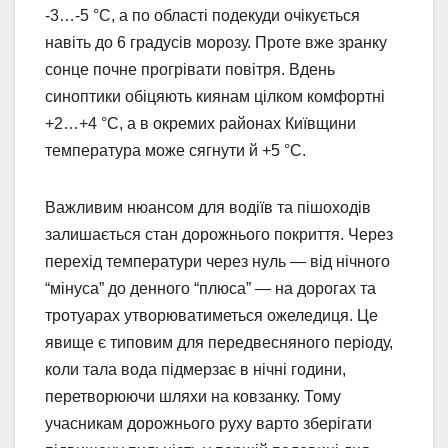
-3…-5 °С, а по області подекуди очікується
навіть до 6 градусів морозу. Проте вже зранку
сонце почне прогрівати повітря. Вдень
синоптики обіцяють киянам цілком комфортні
+2…+4 °С, а в окремих районах Київщини
температура може сягнути й +5 °С.
Важливим нюансом для водіїв та пішоходів
залишається стан дорожнього покриття. Через
перехід температури через нуль — від нічного
“мінуса” до денного “плюса” — на дорогах та
тротуарах утворюватиметься ожеледиця. Це
явище є типовим для передвесняного періоду,
коли тала вода підмерзає в нічні години,
перетворюючи шляхи на ковзанку. Тому
учасникам дорожнього руху варто зберігати