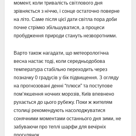
момент, коли тривалість світлового дня
зрівняється з ніччю, і сонце остаточно поверне
на літо. Саме після цієї дати світла пора доби
почне стрімко збільшуватися, а процеси
пробудження природи стануть незворотними.
Варто також нагадати, що метеорологічна
весна настає тоді, коли середньодобова
температура стабільно переходить через
позначку 0 градусів у бік підвищення. З огляду
на прогнозовані денні “плюси” та поступове
пом’якшення ночних морозів, Київ впевнено
рухається до цього рубежу. Поки ж жителям
столиці рекомендують насолоджуватися
сонячними моментами останнього дня зими, не
забуваючи про теплі шарфи для вечірніх
прогулянок.