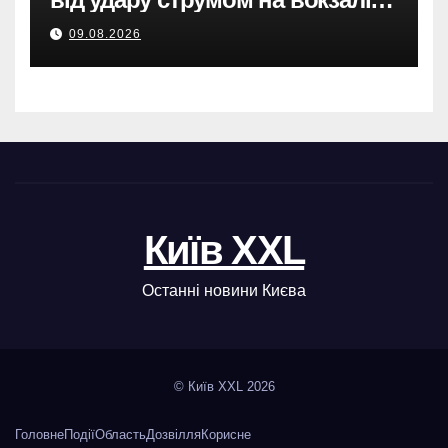
Броварах.
09.08.2026
Київ XXL
Останні новини Києва
© Київ XXL 2026
Головне
Події
Область
Дозвілля
Корисне