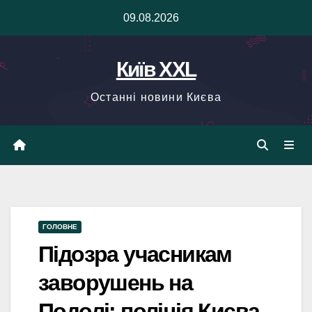
Skip
09.08.2026
to
content
Київ XXL
Останні новини Києва
ГОЛОВНЕ
Підозра учасникам
заворушень на
Подолі: поліція Києва