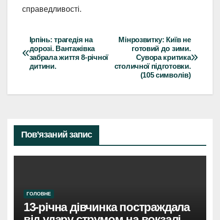
справедливості.
Ірпінь: трагедія на
Мінрозвитку: Київ не
Навігація
дорозі. Вантажівка
готовий до зими.
забрала життя 8-річної
Сувора критика
записів
дитини.
столичної підготовки.
(105 символів)
Пов’язаний запис
ГОЛОВНЕ
13-річна дівчинка постраждала
від удару струмом на вокзалі в