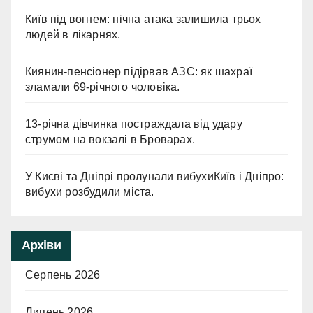
Київ під вогнем: нічна атака залишила трьох
людей в лікарнях.
Киянин-пенсіонер підірвав АЗС: як шахраї
зламали 69-річного чоловіка.
13-річна дівчинка постраждала від удару
струмом на вокзалі в Броварах.
У Києві та Дніпрі пролунали вибухиКиїв і Дніпро:
вибухи розбудили міста.
Архіви
Серпень 2026
Липень 2026