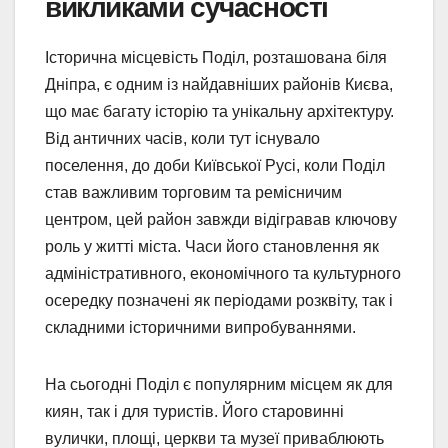
викликами сучасності
Історична місцевість Поділ, розташована біля
Дніпра, є одним із найдавніших районів Києва,
що має багату історію та унікальну архітектуру.
Від античних часів, коли тут існувало
поселення, до доби Київської Русі, коли Поділ
став важливим торговим та ремісничим
центром, цей район завжди відігравав ключову
роль у житті міста. Часи його становлення як
адміністративного, економічного та культурного
осередку позначені як періодами розквіту, так і
складними історичними випробуваннями.
На сьогодні Поділ є популярним місцем як для
киян, так і для туристів. Його старовинні
вулички, площі, церкви та музеї приваблюють