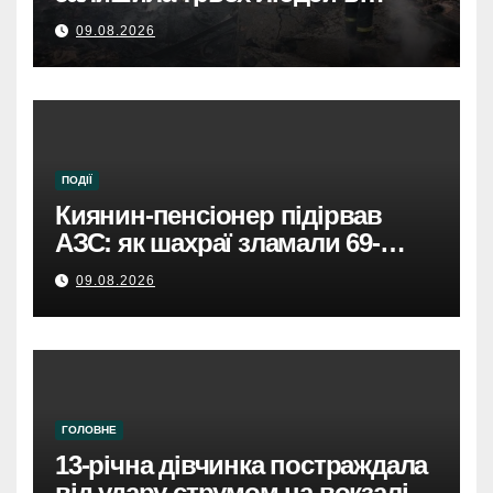
лікарнях.
09.08.2026
ПОДІЇ
Киянин-пенсіонер підірвав
АЗС: як шахраї зламали 69-
річного чоловіка.
09.08.2026
ГОЛОВНЕ
13-річна дівчинка постраждала
від удару струмом на вокзалі в