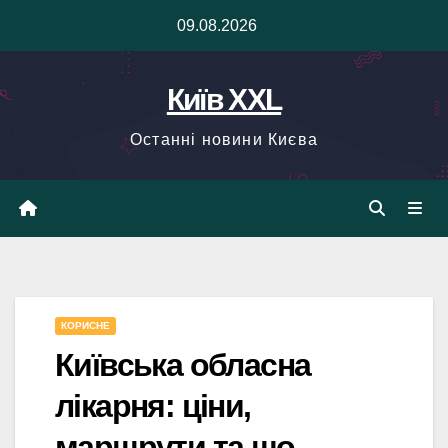
Skip
09.08.2026
to
content
Київ XXL
Останні новини Києва
КОРИСНЕ
Київська обласна
лікарня: ціни,
маршрути та що