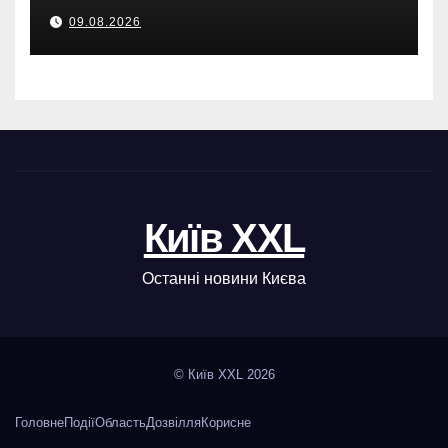
Броварах.
09.08.2026
Київ XXL
Останні новини Києва
© Київ XXL 2026
Головне
Події
Область
Дозвілля
Корисне