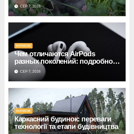
хозяин
СЕР 7, 2026
КОРИСНЕ
Чем отличаются AirPods
разных поколений: подробное
руководство по выбору
СЕР 7, 2026
КОРИСНЕ
Каркасний будинок: переваги
технології та етапи будівництва