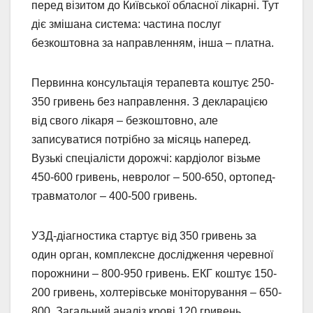
перед візитом до Київської обласної лікарні. Тут
діє змішана система: частина послуг
безкоштовна за направленням, інша – платна.
Первинна консультація терапевта коштує 250-
350 гривень без направлення. З декларацією
від свого лікаря – безкоштовно, але
записуватися потрібно за місяць наперед.
Вузькі спеціалісти дорожчі: кардіолог візьме
450-600 гривень, невролог – 500-650, ортопед-
травматолог – 400-500 гривень.
УЗД-діагностика стартує від 350 гривень за
один орган, комплексне дослідження черевної
порожнини – 800-950 гривень. ЕКГ коштує 150-
200 гривень, холтерівське моніторування – 650-
800. Загальний аналіз крові 120 гривень,