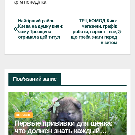
крім понеділка.
Найгірший район
ТРЦ КОМОД Київ:
Навігація
Києва на думку киян:
магазини, графік
чому Троєщина
роботи, паркінг і все,
записів
отримала цей титул
що треба знати перед
візитом
Пов’язаний запис
КОРИСНЕ
Первые прививки для щенка:
что должен знать каждый