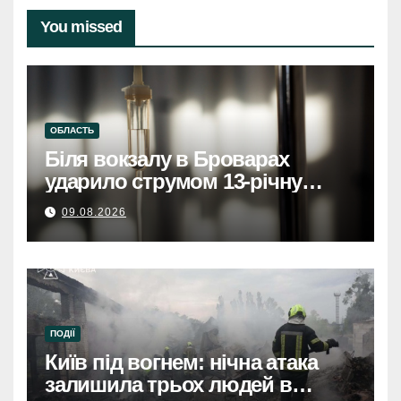
You missed
ОБЛАСТЬ
Біля вокзалу в Броварах
ударило струмом 13-річну
дівчинку, вона у тяжкому
09.08.2026
станіБіля вокзалу в Броварах
струмом вдарило 13-річну
дівчинку, стан важкий
ПОДІЇ
Київ під вогнем: нічна атака
залишила трьох людей в