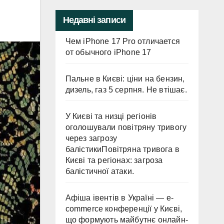
Недавні записи
Чем iPhone 17 Pro отличается
от обычного iPhone 17
Пальне в Києві: ціни на бензин,
дизель, газ 5 серпня. Не втішає.
У Києві та низці регіонів
оголошували повітряну тривогу
через загрозу
балістикиПовітряна тривога в
Києві та регіонах: загроза
балістичної атаки.
Афіша івентів в Україні — e-
commerce конференції у Києві,
що формують майбутнє онлайн-