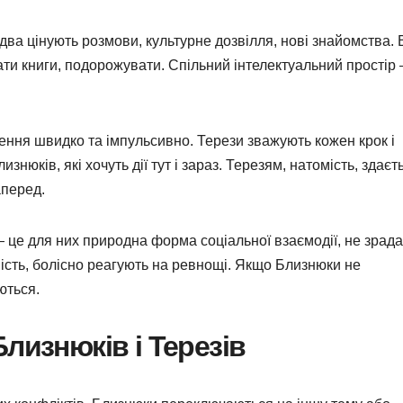
два цінують розмови, культурне дозвілля, нові знайомства.
ти книги, подорожувати. Спільний інтелектуальний простір
ення швидко та імпульсивно. Терези зважують кожен крок і
нюків, які хочуть дії тут і зараз. Терезям, натомість, здаєт
аперед.
це для них природна форма соціальної взаємодії, не зрада
сть, болісно реагують на ревнощі. Якщо Близнюки не
ються.
лизнюків і Терезів