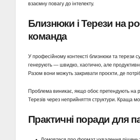
взаємну повагу до інтелекту.
Близнюки і Терези на р
команда
У професійному контексті близнюки та терези су
генерують — швидко, хаотично, але продуктивно
Разом вони можуть закривати проєкти, де потрі
Проблема виникає, якщо обоє претендують на 
Терезів через неприйняття структури. Краща мод
Практичні поради для 
Домовтеся про формат ухвалення рішень: