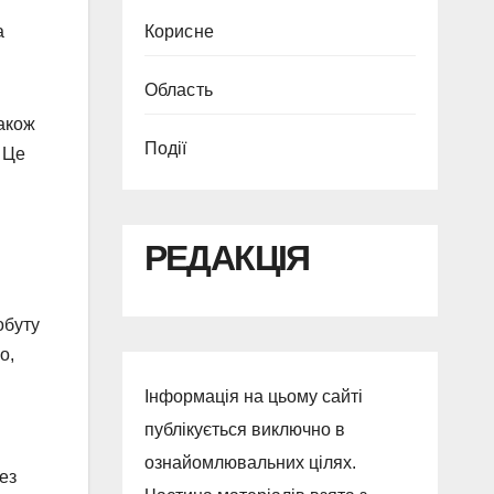
а
Корисне
Область
також
Події
 Це
РЕДАКЦІЯ
обуту
о,
Інформація на цьому сайті
публікується виключно в
ознайомлювальних цілях.
ез