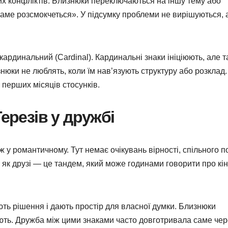
х конфліктів. Близнюки переключаються на іншу тему або
саме розсмокчеться». У підсумку проблеми не вирішуються, 
ардинальний (Cardinal). Кардинальні знаки ініціюють, але 
нюки не люблять, коли їм нав’язують структуру або розклад.
 перших місяців стосунків.
Терезів у дружбі
 у романтичному. Тут немає очікувань вірності, спільного п
 як друзі — це тандем, який може годинами говорити про кін
ють рішення і дають простір для власної думки. Близнюки
ують. Дружба між цими знаками часто довготривала саме чер