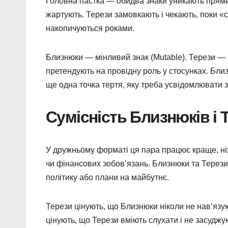
Головна пастка — обидва знаки уникають прями
жартують. Терези замовкають і чекають, поки «
накопичуються роками.
Близнюки — мінливий знак (Mutable). Терези — к
претендують на провідну роль у стосунках. Близ
ще одна точка тертя, яку треба усвідомлювати з
Сумісність Близнюків і 
У дружньому форматі ця пара працює краще, ніж
чи фінансових зобов’язань. Близнюки та Терези
політику або плани на майбутнє.
Терези цінують, що Близнюки ніколи не нав’язу
цінують, що Терези вміють слухати і не засудж