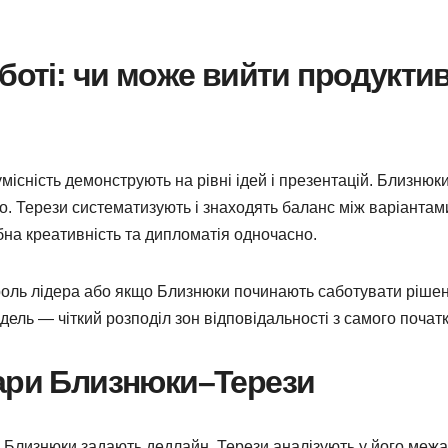
оботі: чи може вийти продукти
місність демонструють на рівні ідей і презентацій. Близнюк
. Терези систематизують і знаходять баланс між варіантам
бна креативність та дипломатія одночасно.
роль лідера або якщо Близнюки починають саботувати ріше
ель — чіткий розподіл зон відповідальності з самого початк
пари Близнюки–Терези
 Близнюки задають дедлайн, Терези аналізують у його меж