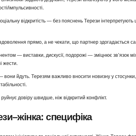
сті/імпульсивності.
оціальну відкритість — без пояснень Терези інтерпретують 
вдоволення прямо, а не чекати, що партнер здогадається са
нентом — виставки, дискусії, подорожі — зміцнює зв’язок мі
і жести.
 вони йдуть. Терезям важливо вносити новизну у стосунки,
табільності.
а руйнує довіру швидше, ніж відкритий конфлікт.
ези–жінка: специфіка