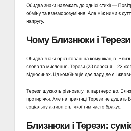
Обидва знаки належать до однієї стихії — Повіт
обміну та взаєморозуміння. Але між ними є сутт
напругу.
Чому Близнюки і Терези
Обидва знаки орієнтовані на комунікацію. Близ
слова та мислення. Терези (23 вересня – 22 жо
відносинах. Ця комбінація дає пару, де є і жвави
Терези шукають рівновагу та партнерство. Бли
протиріччя. Але на практиці Терези не душать 
соціальну активність, якої тим часто бракує.
Близнюки і Терези: сумі