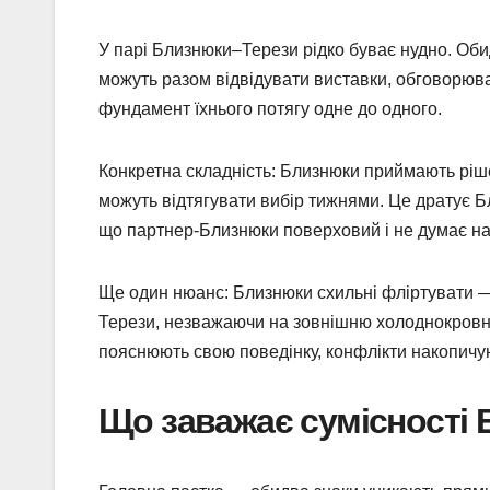
У парі Близнюки–Терези рідко буває нудно. Оби
можуть разом відвідувати виставки, обговорюва
фундамент їхнього потягу одне до одного.
Конкретна складність: Близнюки приймають ріш
можуть відтягувати вибір тижнями. Це дратує Близ
що партнер-Близнюки поверховий і не думає н
Ще один нюанс: Близнюки схильні фліртувати — 
Терези, незважаючи на зовнішню холоднокровні
пояснюють свою поведінку, конфлікти накопичу
Що заважає сумісності Б