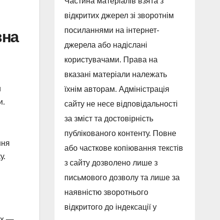
Частина матеріалів взята з
відкритих джерел зі зворотнім
посиланнями на інтернет-
вна
джерела або надіслані
користувачами. Права на
вказані матеріали належать
и
їхнім авторам. Адміністрація
и.
сайту не несе відповідальності
за зміст та достовірність
публікованого контенту. Повне
ння
або часткове копіювання текстів
у.
з сайту дозволено лише з
письмового дозволу та лише за
наявністю зворотнього
відкритого до індексації у
ах —