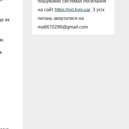
пошукових системах посилання
на сайт
https://xxl.kyiv.ua/
. З усіх
питань звертатися на
це як
ma6670296@gmail.com
м.
ж