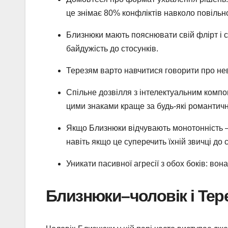
це знімає 80% конфліктів навколо повільно
Близнюки мають пояснювати свій флірт і с
байдужість до стосунків.
Терезям варто навчитися говорити про не
Спільне дозвілля з інтелектуальним компо
цими знаками краще за будь-які романтичн
Якщо Близнюки відчувають монотонність —
навіть якщо це суперечить їхній звичці до с
Уникати пасивної агресії з обох боків: вон
Близнюки–чоловік і Тер