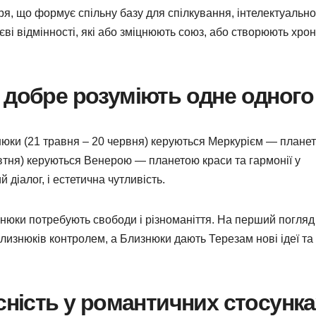
ря, що формує спільну базу для спілкування, інтелектуально
єві відмінності, які або зміцнюють союз, або створюють хрон
 добре розуміють одне одного
нюки (21 травня – 20 червня) керуються Меркурієм — плане
втня) керуються Венерою — планетою краси та гармонії у
й діалог, і естетична чутливість.
знюки потребують свободи і різноманіття. На перший погля
Близнюків контролем, а Близнюки дають Терезам нові ідеї та
сність у романтичних стосунка