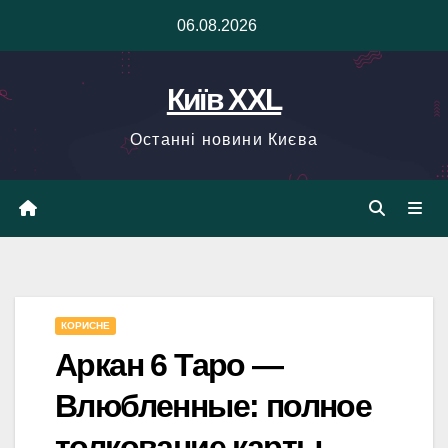
Skip
06.08.2026
to
content
Київ XXL
Останні новини Києва
КОРИСНЕ
Аркан 6 Таро —
Влюбленные: полное
толкование карты