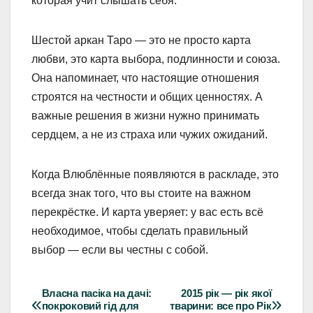
которая учит слышать себя.
Шестой аркан Таро — это не просто карта
любви, это карта выбора, подлинности и союза.
Она напоминает, что настоящие отношения
строятся на честности и общих ценностях. А
важные решения в жизни нужно принимать
сердцем, а не из страха или чужих ожиданий.
Когда Влюблённые появляются в раскладе, это
всегда знак того, что вы стоите на важном
перекрёстке. И карта уверяет: у вас есть всё
необходимое, чтобы сделать правильный
выбор — если вы честны с собой.
Власна пасіка на дачі:
2015 рік — рік якої
Навігація
покроковий гід для
тварини: все про Рік