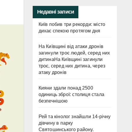
Недавні записи
Київ побив три рекорди: місто
дихає спекою протягом дня
На Київщині від атаки дронів
загинули троє людей, серед них
дитинаНа Київщині загинули
троє, серед них дитина, через
атаку дронів
Кияни здали понад 2500
одиниць зброї: столиця стала
безпечнішою
Рей та кінолог знайшли 14-річну
дівчину в парку
Святошинського району.