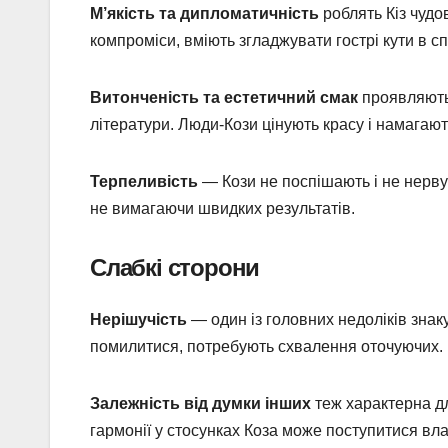
М’якість та дипломатичність
роблять Кіз чудо
компроміси, вміють згладжувати гострі кути в сп
Витонченість та естетичний смак
проявляютьс
літератури. Люди-Кози цінують красу і намагаю
Терпеливість
— Кози не поспішають і не нервую
не вимагаючи швидких результатів.
Слабкі сторони
Нерішучість
— один із головних недоліків зна
помилитися, потребують схвалення оточуючих. 
Залежність від думки інших
теж характерна дл
гармонії у стосунках Коза може поступитися вл