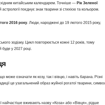
а східним китайським календарем. Точніше —
Рік Зеленої
ій астрології поєднує знак тварини зі стихією та кольором.
того 2016 року
. Люди, народжені до 19 лютого 2015 року,
ького зодіаку. Цикл повторюється кожні 12 років, тому
й буде у 2027 році.
ця
може означати як козу, так і вівцю, і навіть барана. Різні
адиції це узагальнений образ жуйної рогатої тварини, симво
иції найчастіше вживають назву «Коза» або «Вівця», рідше