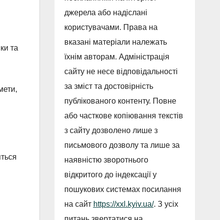
джерела або надіслані
користувачами. Права на
вказані матеріали належать
ки та
їхнім авторам. Адміністрація
сайту не несе відповідальності
за зміст та достовірність
мети,
публікованого контенту. Повне
або часткове копіювання текстів
з сайту дозволено лише з
письмового дозволу та лише за
яться
наявністю зворотнього
відкритого до індексації у
пошукових системах посилання
на сайт
https://xxl.kyiv.ua/
. З усіх
питань звертатися на