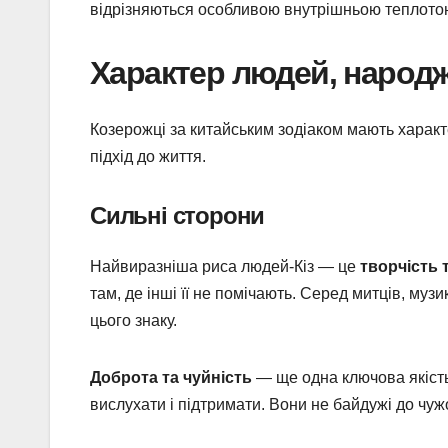
відрізняються особливою внутрішньою теплотою
Характер людей, народж
Козерожці за китайським зодіаком мають характе
підхід до життя.
Сильні сторони
Найвиразніша риса людей-Кіз — це
творчість 
там, де інші її не помічають. Серед митців, муз
цього знаку.
Доброта та чуйність
— ще одна ключова якість
вислухати і підтримати. Вони не байдужі до чуж