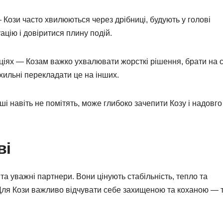
Кози часто хвилюються через дрібниці, будують у голові
уацію і довіритися плину подій.
ціях — Козам важко ухвалювати жорсткі рішення, брати на 
хильні перекладати це на інших.
ші навіть не помітять, може глибоко зачепити Козу і надовго
ві
а уважні партнери. Вони цінують стабільність, тепло та
. Для Кози важливо відчувати себе захищеною та коханою — 