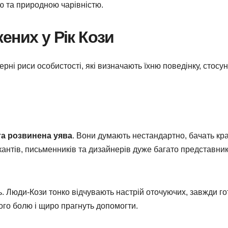
 та природною чарівністю.
ених у Рік Кози
рні риси особистості, які визначають їхню поведінку, стосун
та розвинена уява
. Вони думають нестандартно, бачать кр
икантів, письменників та дизайнерів дуже багато представник
. Люди-Кози тонко відчувають настрій оточуючих, завжди го
ого болю і щиро прагнуть допомогти.