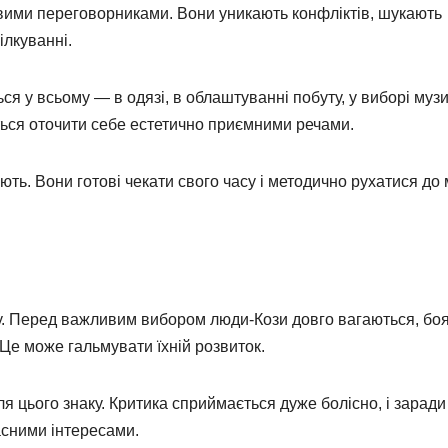
вими переговорниками. Вони уникають конфліктів, шукають
ілкуванні.
я у всьому — в одязі, в облаштуванні побуту, у виборі музи
ться оточити себе естетично приємними речами.
ть. Вони готові чекати свого часу і методично рухатися до 
ку. Перед важливим вибором люди-Кози довго вагаються, бо
Це може гальмувати їхній розвиток.
я цього знаку. Критика сприймається дуже болісно, і заради
асними інтересами.