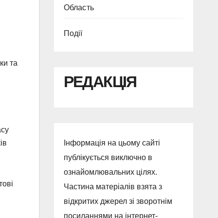
Область
Події
ки та
РЕДАКЦІЯ
асу
ів
Інформація на цьому сайті
публікується виключно в
ознайомлювальних цілях.
тові
Частина матеріалів взята з
відкритих джерел зі зворотнім
посиланнями на інтернет-