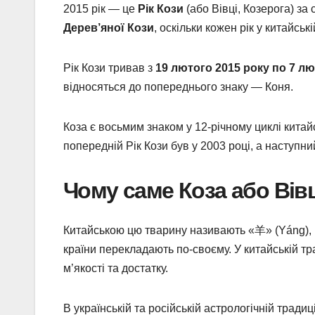
2015 рік — це
Рік Кози
(або Вівці, Козерога) з
Дерев’яної Кози
, оскільки кожен рік у китайськ
Рік Кози тривав з
19 лютого 2015 року по 7 лю
відносяться до попереднього знаку — Коня.
Коза є восьмим знаком у 12-річному циклі китайс
попередній Рік Кози був у 2003 році, а наступни
Чому саме Коза або Вів
Китайською цю тварину називають «羊» (Yáng), що 
країни перекладають по-своєму. У китайській тр
м’якості та достатку.
В українській та російській астрологічній трад