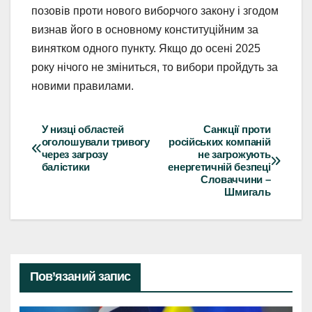
позовів проти нового виборчого закону і згодом
визнав його в основному конституційним за
винятком одного пункту. Якщо до осені 2025
року нічого не зміниться, то вибори пройдуть за
новими правилами.
У низці областей
Санкції проти
Навігація
оголошували тривогу
російських компаній
через загрозу
не загрожують
записів
балістики
енергетичній безпеці
Словаччини –
Шмигаль
Пов’язаний запис