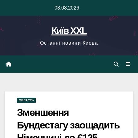
Skip
08.08.2026
to
content
Київ XXL
Останні новини Києва
ОБЛАСТЬ
Зменшення
Бундестагу заощадить
Німеччині до €125