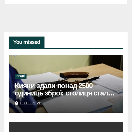
You missed
ПОДІЇ
Кияни здали понад 2500
одиниць зброї: столиця стала
безпечнішою
08.08.2026