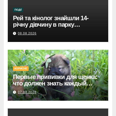
ПОДІЇ
Рей та кінолог знайшли 14-
річну дівчину в парку
Святошинського району.
08.08.2026
КОРИСНЕ
Первые прививки для щенка:
что должен знать каждый
хозяин
07.08.2026