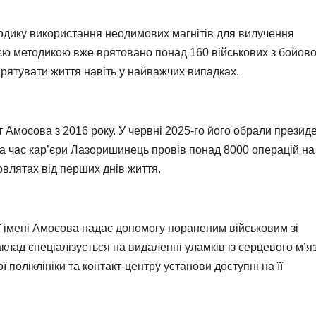
тодику використання неодимових магнітів для вилучення
ією методикою вже врятовано понад 160 військових з бойов
 рятувати життя навіть у найважчих випадках.
 Амосова з 2016 року. У червні 2025-го його обрали презид
За час кар’єри Лазоришинець провів понад 8000 операцій на
влятах від перших днів життя.
ії імені Амосова надає допомогу пораненим військовим зі
лад спеціалізується на видаленні уламків із серцевого м’яз
поліклініки та контакт-центру установи доступні на її