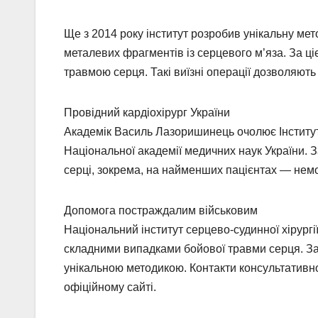
Ще з 2014 року інститут розробив унікальну ме
металевих фрагментів із серцевого м’яза. За ц
травмою серця. Такі виїзні операції дозволяють
Провідний кардіохірург України
Академік Василь Лазоришинець очолює Інститут
Національної академії медичних наук України. 
серці, зокрема, на найменших пацієнтах — немо
Допомога постраждалим військовим
Національний інститут серцево-судинної хірург
складними випадками бойової травми серця. Зак
унікальною методикою. Контакти консультативної 
офіційному сайті.