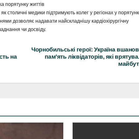
а порятунку життів
, як столичні медики підтримують колег у регіонах у порятун
рнями дозволяє надавати найскладнішу кардіохірургічну
ладнання чи досвіду.
Чорнобильські герої: Україна вшано
сть на
пам’ять ліквідаторів, які врятув
майбут