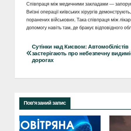
Співпраця між медичними закладами — запорук
Виїзні операції київських хірургів демонструють
поранених військових. Така співпраця між ліка
допомогу навіть там, де бракує відповідного об
Навігація
Сутінки над Києвом: Автомобілістів
застерігають про небезпечну видимі
записів
дорогах
Пов’язаний запис