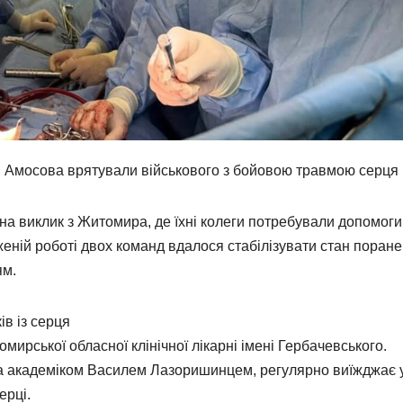
ені Амосова врятували військового з бойовою травмою серця
 на виклик з Житомира, де їхні колеги потребували допомоги
еній роботі двох команд вдалося стабілізувати стан поран
ям.
в із серця
мирської обласної клінічної лікарні імені Гербачевського.
на академіком Василем Лазоришинцем, регулярно виїжджає 
ерці.