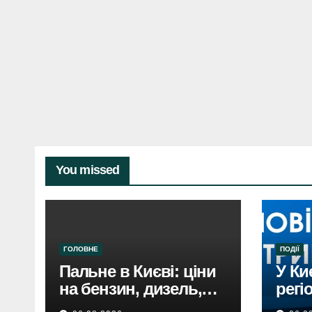
You missed
ГОЛОВНЕ
ПОДІЇ
Пальне в Києві: ціни
У Ки
на бензин, дизель,
регі
газ 5 серпня. Не
пові