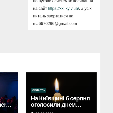
пошукових системах посилання
на сайт
https://xxl.kyiv.ua/
. З усіх
питань звертатися на
ma6670296@gmail.com
ОБЛАСТЬ
На Київщині 6 серпня
erce
оголосили днем
єві,
жалобиКиївщина в