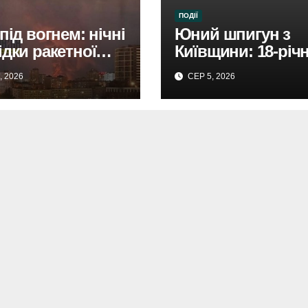
ПОДІЇ
під вогнем: нічні
Юний шпигун з
ідки ракетної
Київщини: 18-річ
.
затримали за зра
, 2026
СЕР 5, 2026
Росії.