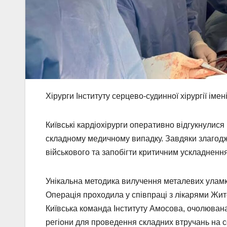
Хірурги Інституту серцево-судинної хірургії ім
Київські кардіохірурги оперативно відгукнулися
складному медичному випадку. Завдяки злагодж
військового та запобігти критичним ускладненн
Унікальна методика вилучення металевих уламкі
Операція проходила у співпраці з лікарями Жито
Київська команда Інституту Амосова, очолюва
регіони для проведення складних втручань на с