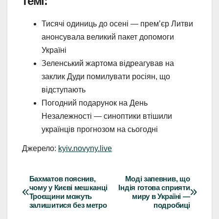
темі:
Тисячі одиниць до осені — прем’єр Литви
анонсувала великий пакет допомоги
Україні
Зеленський жартома відреагував на
заклик Дуди помилувати росіян, що
відступають
Погодний подарунок на День
Незалежності — синоптики втішили
українців прогнозом на сьогодні
Джерело:
kyiv.novyny.live
Бахматов пояснив,
Моді запевнив, що
Навігація
чому у Києві мешканці
Індія готова сприяти
Троєщини можуть
миру в Україні —
записів
залишитися без метро
подробиці