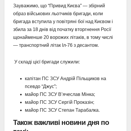
Зауважимо, що “Привид Києва” — збірний
образ військових льотчиків бригади, коли
бригада вступила у повітряні бої над Києвом і
збила за 18 днів від початку вторгнення Росії
щонайменше 20 ворожих літаків, в тому числі
— транспортний літак Іл-76 з десантом.
У складі цієї бригади служили:
капітан ПС ЗСУ Андрій Пільщиков на
псевдо “Джус”;
майор ПС ЗСУ В’ячеслав Мінка;
майор ПС ЗСУ Сергій Проказін;
майор ПС ЗСУ Степан Тарабалка.
Також важливі новини дня по