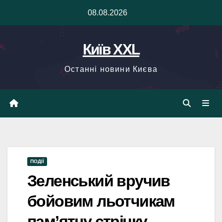
Skip
08.08.2026
to
content
Київ XXL
Останні новини Києва
ПОДІЇ
Зеленський вручив
бойовим льотчикам
пам’ятну стрічку