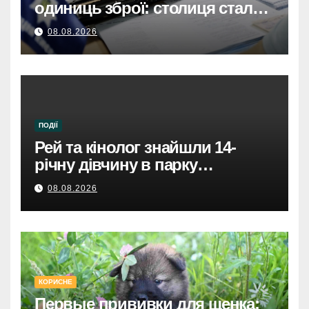
одиниць зброї: столиця стала
безпечнішою
08.08.2026
ПОДІЇ
Рей та кінолог знайшли 14-
річну дівчину в парку
Святошинського району.
08.08.2026
КОРИСНЕ
Первые прививки для щенка: