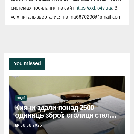
системах посилання на сайт
https://xxl.kyiv.ua/
. З
усіх питань звертатися на
ma6670296@gmail.com
You missed
ПОДІЇ
Кияни здали понад 2500
одиниць зброї: столиця стала
безпечнішою
08.08.2026