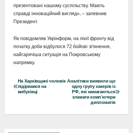
презентовані нашому суспільству. Мають
справді інноваційний вигляд», – запевнив
Президент.
Як повідомляв Укрінформ, на лінії фронту від
початку доби відбулося 72 бойові зіткнення,
найгарячіша ситуація на Покровському
напрямку.
На Харківщині чоловік
Аналітики виявили ще
Навігація
підірвався на
одну групу хакерів із
вибухівці
РФ, які намагаються
записів
зламати комп’ютери
дипломатів