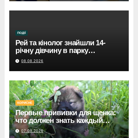
ПОДІЇ
Рей та кінолог знайшли 14-
річну дівчину в парку
Святошинського району.
08.08.2026
КОРИСНЕ
Первые прививки для щенка:
что должен знать каждый
хозяин
07.08.2026