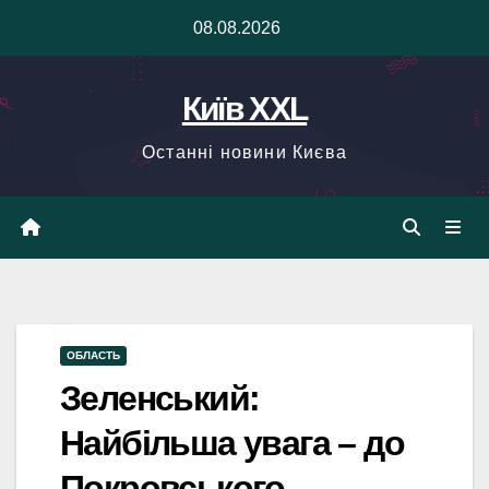
Skip
08.08.2026
to
content
Київ XXL
Останні новини Києва
ОБЛАСТЬ
Зеленський:
Найбільша увага – до
Покровського