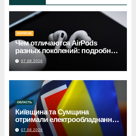
КОРИСНЕ
Чем отличаются AirPods
разных поколений: подробное
руководство по выбору
07.08.2026
ОБЛАСТЬ
Київщина та Сумщина
отримали електрообладнання
від НорвегіїКиївщина та
07.08.2026
Сумщина: Норвезька допомога