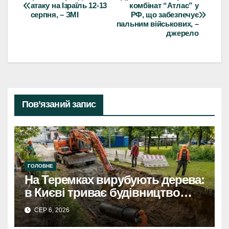
Навігація
атаку на Ізраїль 12-13
комбінат “Атлас” у
серпня, – ЗМІ
РФ, що забезпечує
записів
пальним військових, –
джерело
Пов’язаний запис
ГОЛОВНЕ
На Теремках вирубують дерева:
в Києві триває будівництво
теплотраси
СЕР 6, 2026