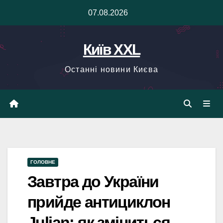
Skip
07.08.2026
to
content
Київ XXL
Останні новини Києва
ГОЛОВНЕ
Завтра до України
прийде антициклон
Julian: як зміниться