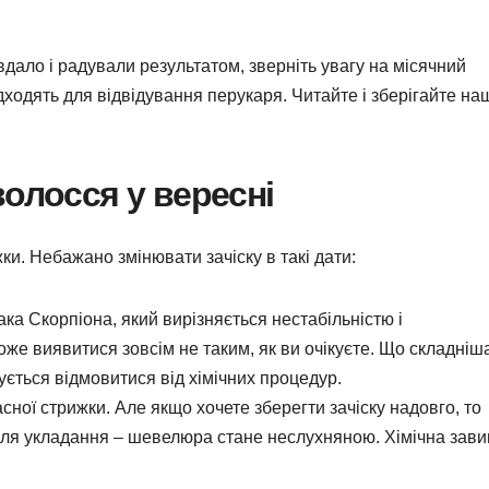
дало і радували результатом, зверніть увагу на місячний
ідходять для відвідування перукаря. Читайте і зберігайте на
волосся у вересні
ки. Небажано змінювати зачіску в такі дати:
ака Скорпіона, який вирізняється нестабільністю і
же виявитися зовсім не таким, як ви очікуєте. Що складніш
ується відмовитися від хімічних процедур.
сної стрижки. Але якщо хочете зберегти зачіску надовго, то
для укладання – шевелюра стане неслухняною. Хімічна зави