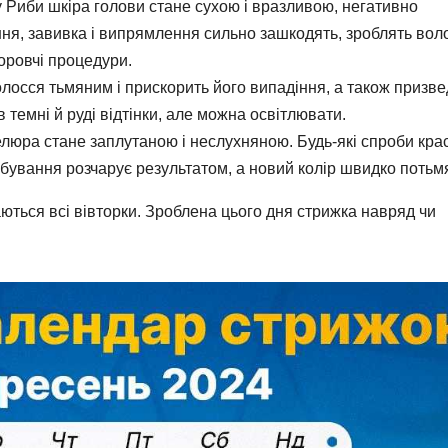
у Риби шкіра голови стане сухою і вразливою, негативно
ня, завивка і випрямлення сильно зашкодять, зроблять вол
доровчі процедури.
олосся тьмяним і прискорить його випадіння, а також призве
темні й руді відтінки, але можна освітлювати.
люра стане заплутаною і неслухняною. Будь-які спроби кра
бування розчарує результатом, а новий колір швидко потьмя
аються всі
вівторки
. Зроблена цього дня стрижка навряд чи