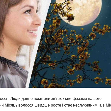
олосся. Люди давно помітили зв’язок між фазами нашого
й Місяць волосся швидше росте і стає неслухняним, а в Мі