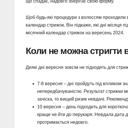
що спадає, надовго зберігає свою форму.
Щоб будь-які процедури з волоссям проходили в
календар стрижок. Він підкаже, які дні місяця п
місячний календар стрижок на вересень 2024.
Коли не можна стригти 
Деякі дні вересня зовсім не підходять для стриж
7-8 вересня
– дні пройдуть під впливом зн
непередбачуваністю. Результат стрижки мо
зачіска, то вищий ризик невдачі. Рекоменд
10 вересня
– день підходить для короткоча
краще не йти до перукаря. Невдала дата 
протримається недовго.