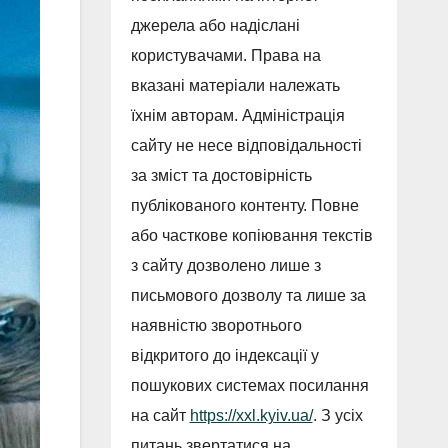
джерела або надіслані
користувачами. Права на
вказані матеріали належать
їхнім авторам. Адміністрація
сайту не несе відповідальності
за зміст та достовірність
публікованого контенту. Повне
або часткове копіювання текстів
з сайту дозволено лише з
письмового дозволу та лише за
наявністю зворотнього
відкритого до індексації у
пошукових системах посилання
на сайт
https://xxl.kyiv.ua/
. З усіх
питань звертатися на