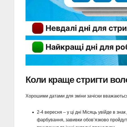
Коли краще стригти воло
Хорошими датами для зміни зачіски вважаються 
2-4 вересня
– у ці дні Місяць увійде в зна
фарбування, завивки обов’язково пройдут