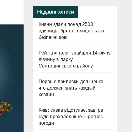
Недавні записи
Кияни здали понад 2500
одиниць зброї: столиця стала
безпечнішою
Рей та кінолог знайшли 14-річну
дівчину в парку
Святошинського району.
Первые прививки для щенка:
что должен знать каждый
хозяин
Київ: спека відступає, завтра
буде прохолодніше. Прогноз
погоди