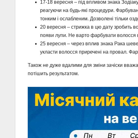
17-18 вересня
– під впливом знака Зодіак
реагуючи на будь-які процедури. Фарбуван
тонким і ослабленим. Дозволені тільки оз
20 вересня
– стрижка в цю дату зробить в
появи лупи. Не варто фарбувати волосся в 
25 вересня
– через вплив знака Рака шеве
укласти волосся приречені на провал. Фар
Також не дуже вдалими для зміни зачіски вваж
потішить результатом.