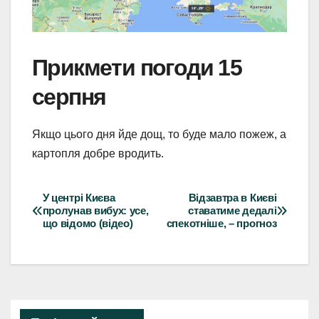
Прикмети погоди 15
серпня
Якщо цього дня йде дощ, то буде мало пожеж, а
картопля добре вродить.
У центрі Києва
Відзавтра в Києві
Навігація
пролунав вибух: усе,
ставатиме дедалі
що відомо (відео)
спекотніше, – прогноз
записів