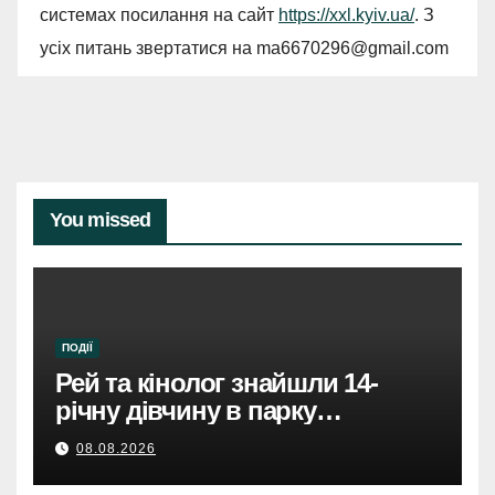
системах посилання на сайт
https://xxl.kyiv.ua/
. З
усіх питань звертатися на
ma6670296@gmail.com
You missed
ПОДІЇ
Рей та кінолог знайшли 14-
річну дівчину в парку
Святошинського району.
08.08.2026