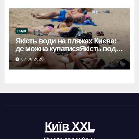
ПОДІЇ
Якість води на пляжах Києва:
де можна купатисяЯкість води
на пляжах Києва: безпечні
07.08.2026
місця для купання.
Київ XXL
Останні новини Києва