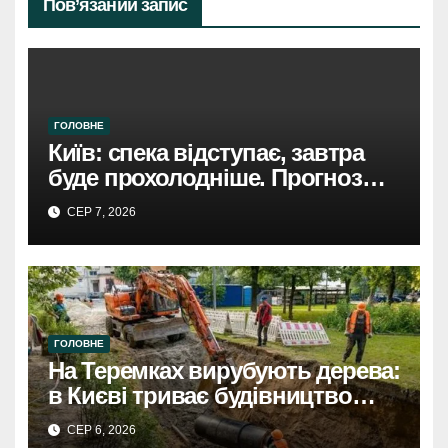
Пов’язаний запис
ГОЛОВНЕ
Київ: спека відступає, завтра
буде прохолодніше. Прогноз
погоди
СЕР 7, 2026
ГОЛОВНЕ
На Теремках вирубують дерева:
в Києві триває будівництво
теплотраси
СЕР 6, 2026