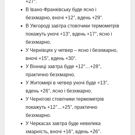
+27°.
В Івано-Франківську буде ясно і
безхмарно, вночі +12°, вдень +29°.
В Ужгороді завтра стовпчики термометрів
покажуть уночі +13°, вдень +17°, ясно і
безхмарно.
У Чернівцях у четвер – ясно і безхмарно,
вночі +15°, вдень +30°.
У Вінниці завтра буде +12°…+28°,
практично безхмарно.
У Житомирі в четвер уночі буде +13°,
вдень +26°, ясно і безхмарно.
У Чернігові стовпчики термометрів
покажуть +12°…+25°, практично
безхмарно.
У Черкасах завтра буде невелика
хмарність, вночі +16°, вдень +26°.