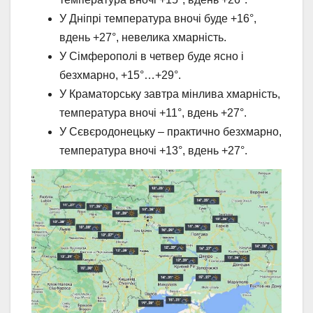
У Дніпрі температура вночі буде +16°,
вдень +27°, невелика хмарність.
У Сімферополі в четвер буде ясно і
безхмарно, +15°…+29°.
У Краматорську завтра мінлива хмарність,
температура вночі +11°, вдень +27°.
У Сєвєродонецьку – практично безхмарно,
температура вночі +13°, вдень +27°.