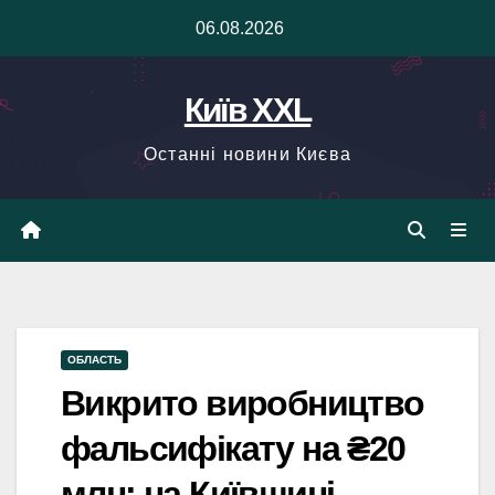
Skip
06.08.2026
to
content
Київ XXL
Останні новини Києва
ОБЛАСТЬ
Викрито виробництво
фальсифікату на ₴20
млн: на Київщині