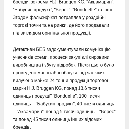
бренди, зокрема H.J. Bruggen KG, “Аквамарин”,
“Бабусин продукт”, “Верес”, “Bonduelle” та інші.
Згодом фальсифікат потрапляв у роздрібні
торгові точки та на ринки, де його продавали
під виглядом оригінальної продукції.
Детективи БЕБ задокументували комунікацію
учасників схеми, процеси закупівлі сировини,
виробництва і збуту підробок. Після цього було
проведено масштабні обшуки, під час яких
вилучено майже 24 тонни продукції торгової
марки H.J. Bruggen KG, понад 13,6 тисяч
одиниць продукції “Bonduelle”, 100 тисяч
одиниць – “Бабусин продукт”, 40 тисяч одиниць
– “Аквамарин”, понад 5 тисяч одиниць – “Верес”
та понад 45 тисяч одиниць інших відомих
брендів.