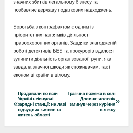
значних збитків легальному бізнесу та
позбавляє державу податкових надходжень.
Боротьба з контрафактом є одним із
пріоритетних напрямків діяльності
правоохоронних органів. Завдяки злагодженій
роботі детективів БЕБ та прокурорів вдалося
зупинити діяльність організованої групи, яка
завдала значної шкоди як споживачам, так і
економіці країни в цілому.
Продавали по всій
Трагічна пожежа в селі
Навігація
Україні неіснуючі
Долина: чоловік
зарядні станції: на лаві
загинув через куріння
записів
підсудних киянин та
в ліжку
житель області