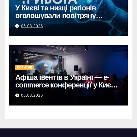
У Києві та низці регіонів
оголошували повітряну
тривогу через загрозу
06.08.2026
балістикиПовітряна тривога в
Києві та регіонах: загроза
балістичної атаки.
КОРИСНЕ
Афіша івентів в Україні — e-
commerce конференції у Києві,
що формують майбутнє
06.08.2026
онлайн-торгівлі.