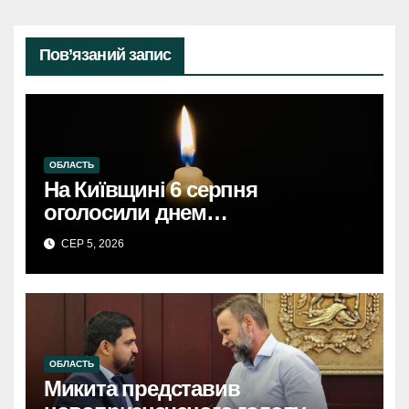
Пов’язаний запис
ОБЛАСТЬ
На Київщині 6 серпня
оголосили днем
жалобиКиївщина в жалобі: 6
СЕР 5, 2026
серпня – день скорботи за
загиблими.
ОБЛАСТЬ
Микита представив