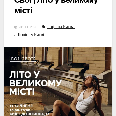
місті
#афіша Києва
,
ЛИП 1, 2026
#Шопінг у Києві