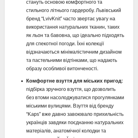
стануть основою комфортного та
стильного літнього гардеробу. Львівський
бренд “LvivKnit” часто звертає увагу на
використання натуральних тканин, таких
як льон та бавовна, що ідеально підходять
для спекотної погоди. Їхні колекції
відзначаються мінімалістичним дизайном
та пастельними відтінками, що надають
образу особливої витонченості.
Комфортне взуття для міських пригод:
підбірка зручного взуття, що дозволить
без втоми насолоджуватися прогулянками
міськими вулицями. Взуття від бренду
“Kaps” вже давно завоювало прихильність
українців завдяки поєднанню натуральних
матеріалів, анатомічної колодки та