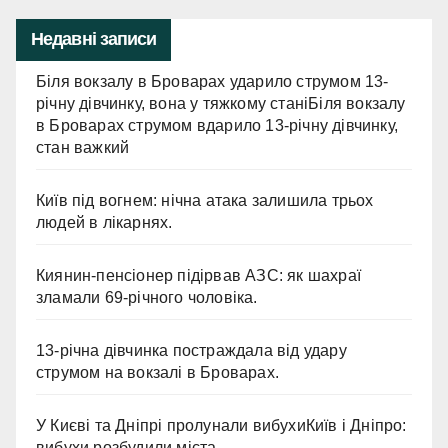
Недавні записи
Біля вокзалу в Броварах ударило струмом 13-
річну дівчинку, вона у тяжкому станіБіля вокзалу
в Броварах струмом вдарило 13-річну дівчинку,
стан важкий
Київ під вогнем: нічна атака залишила трьох
людей в лікарнях.
Киянин-пенсіонер підірвав АЗС: як шахраї
зламали 69-річного чоловіка.
13-річна дівчинка постраждала від удару
струмом на вокзалі в Броварах.
У Києві та Дніпрі пролунали вибухиКиїв і Дніпро:
вибухи розбудили міста.