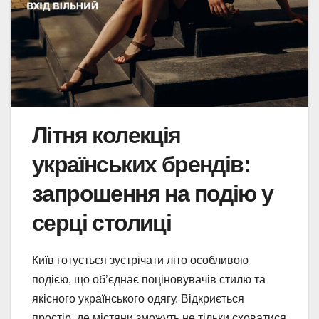
Літня колекція
українських брендів:
запрошення на подію у
серці столиці
Київ готується зустрічати літо особливою
подією, що об’єднає поціновувачів стилю та
якісного українського одягу. Відкриється
простір, де містяни зможуть не тільки сховатися