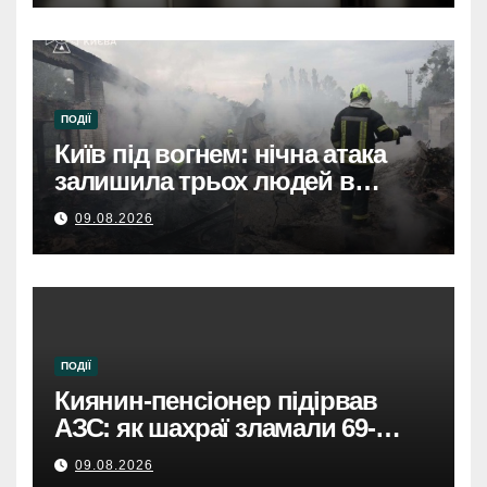
струмом вдарило 13-річну
дівчинку, стан важкий
ПОДІЇ
Київ під вогнем: нічна атака
залишила трьох людей в
лікарнях.
09.08.2026
ПОДІЇ
Киянин-пенсіонер підірвав
АЗС: як шахраї зламали 69-
річного чоловіка.
09.08.2026