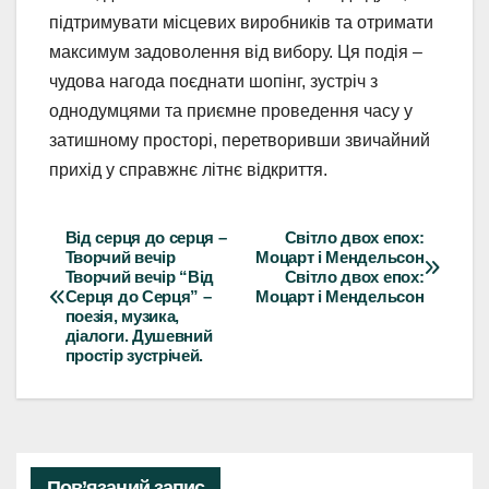
підтримувати місцевих виробників та отримати
максимум задоволення від вибору. Ця подія –
чудова нагода поєднати шопінг, зустріч з
однодумцями та приємне проведення часу у
затишному просторі, перетворивши звичайний
прихід у справжнє літнє відкриття.
Від серця до серця –
Світло двох епох:
Навігація
Творчий вечір
Моцарт і Мендельсон
Творчий вечір “Від
Світло двох епох:
записів
Серця до Серця” –
Моцарт і Мендельсон
поезія, музика,
діалоги. Душевний
простір зустрічей.
Пов’язаний запис