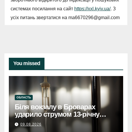
системах посилання на сайт
https://xxl.kyiv.ua/
. З
усіх питань звертатися на
ma6670296@gmail.com
You missed
ОБЛАСТЬ
Біля вокзалу в Броварах
ударило струмом 13-річну
дівчинку, вона у тяжкому
09.08.2026
станіБіля вокзалу в Броварах