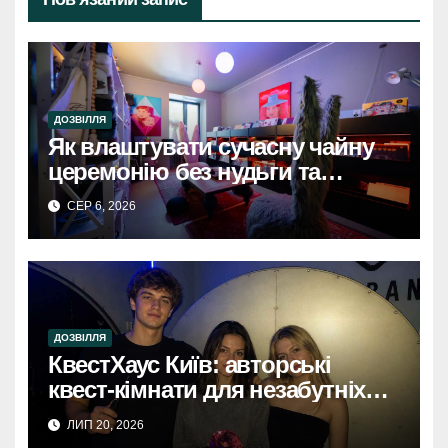
ДОЗВІЛЛЯ
Як влаштувати сучасну чайну
церемонію без нудьги та
архаїки
СЕР 6, 2026
ДОЗВІЛЛЯ
КвестХаус Київ: авторські
квест-кімнати для незабутніх
вражень
ЛИП 20, 2026