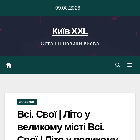
Skip
09.08.2026
to
content
Київ XXL
Останні новини Києва
ДОЗВІЛЛЯ
Всі. Свої | Літо у
великому місті Всі.
Свої | Літо у великому