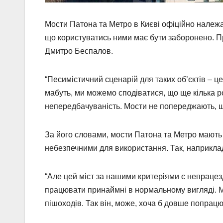
Мости Патона та Метро в Києві офіційно належа
що користуватись ними має бути заборонено. Пр
Дмитро Беспалов.
“Песимістичний сценарій для таких об’єктів – ц
мабуть, ми можемо сподіватися, що ще кілька рок
непередбачуваність. Мости не попереджають, щ
За його словами, мости Патона та Метро мають 
небезпечними для використання. Так, наприкла
“Але цей міст за нашими критеріями є непрацез
працювати принаймні в нормальному вигляді. Мо
пішоходів. Так він, може, хоча б довше попрацю