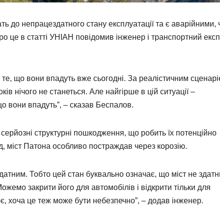
ть до непрацездатного стану експлуатації та є аварійними, 
о це в статті УНІАН повідомив інженер і транспортний екс
е те, що вони впадуть вже сьогодні. За реалістичним сценарі
ів нічого не станеться. Але найгірше в цій ситуації –
о вони впадуть”, – сказав Беспалов.
серйозні структурні пошкодження, що робить їх потенційно
д, міст Патона особливо постраждав через корозію.
датним. Тобто цей стан буквально означає, що міст не здат
жемо закрити його для автомобілів і відкрити тільки для
є, хоча це теж може бути небезпечно”, – додав інженер.