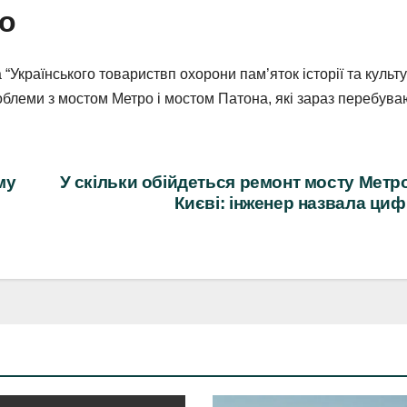
мо
а “Українського товариствп охорони пам’яток історії та культ
облеми з мостом Метро і мостом Патона, які зараз перебува
му
У скільки обійдеться ремонт мосту Метр
Києві: інженер назвала ци