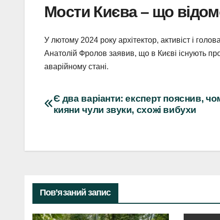
Мости Києва – що відо
У лютому 2024 року архітектор, активіст і голов
Анатолій Фролов заявив, що в Києві існують пр
аварійному стані.
Навігація
Є два варіанти: експерт пояснив, чо
кияни чули звуки, схожі вибухи
записів
Пов’язаний запис