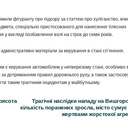
омили фігуранту про підозру за статтею про хуліганство, вч
едмета, спеціально пристосованого для нанесення тілесних
 у вигляді позбавлення волі на строк до семи років.
адміністративні матеріали за керування в стані сп’яніння.
ним є керування автомобілем у нетверезому стані, особливо 
 за дотриманням правил дорожнього руху, а також застосов
гти таким трагічним інцидентам у майбутньому.
рясота
Трагічні наслідки нападу на Вишгор
кількість поранених зросла, місто сумує
жертвами жорстокої агре