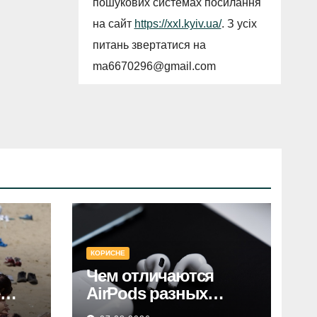
пошукових системах посилання
на сайт
https://xxl.kyiv.ua/
. З усіх
питань звертатися на
ma6670296@gmail.com
КОРИСНЕ
Чем отличаются
AirPods разных
поколений: