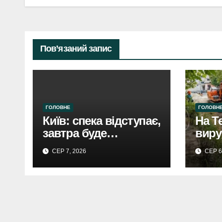
Пов’язаний запис
ГОЛОВНЕ
ГОЛОВН
Київ: спека відступає,
На Т
завтра буде
виру
прохолодніше.
Києв
СЕР 7, 2026
СЕР 6
Прогноз погоди
буді
тепл