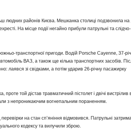
ьш людних районів Києва. Мешканка столиці подзвонила на 
ехресті. На місце події негайно прибули патрульні та слідчо-
рожньо-транспортної пригоди. Водій Porsche Cayenne, 37-рі
автомобіль ВАЗ, а також ще кілька транспортних засобів. Пі
о: лаявся зі свідками, а потім ударив 26-річну пасажирку
, проте той дістав травматичний пістолет і двічі вистрілив 
ували з непроникаючим вогнепальним пораненням.
 перевірки на стан сп’яніння відмовився. Патрульні затрим
суального кодексу та вилучили зброю.