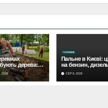
Е
ГОЛОВНЕ
еремках
Пальне в Києві: ц
бують дерева: в
на бензин, дизель
і триває
газ 5 серпня. Не
, 2026
СЕР 6, 2026
вництво
втішає.
отраси