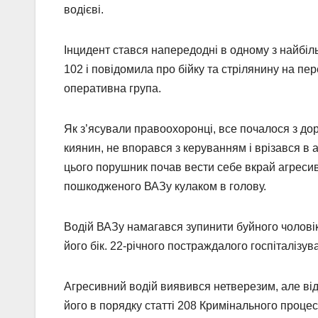
водієві.
Інцидент стався напередодні в одному з найбіл
102 і повідомила про бійку та стрілянину на пер
оперативна група.
Як з’ясували правоохоронці, все почалося з до
киянин, не впорався з керуванням і врізався в 
цього порушник почав вести себе вкрай агресивн
пошкодженого ВАЗу кулаком в голову.
Водій ВАЗу намагався зупинити буйного чоловіка
його бік. 22-річного постраждалого госпіталіз
Агресивний водій виявився нетверезим, але від
його в порядку статті 208 Кримінального проце