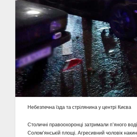
Небезпечна їзда та стрілянина у центрі Києва
Столичні правоохоронці затримали п’яного воді
Солом’янській площі. Агресивний чоловік накину