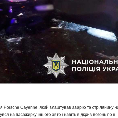
я Porsche Cayenne, який влаштував аварію та стрілянину н
вся на пасажирку іншого авто і навіть відкрив вогонь по її