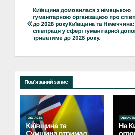
Навігація
Київщина домовилася з німецькою
гуманітарною організацією про спі
записів
до 2028 рокуКиївщина та Німеччина:
співпраця у сфері гуманітарної доп
триватиме до 2028 року.
Пов’язаний запис
ОБЛАСТЬ
ОБЛАСТ
Київщина та
На К
Сумщина отримали
огол