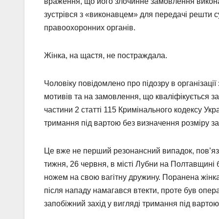
враження, що його злочинне замовлення викона
зустрівся з «виконавцем» для передачі решти сум
правоохоронних органів.
Жінка, на щастя, не постраждала.
Чоловіку повідомлено про підозру в організації
мотивів та на замовлення, що кваліфікується за 
частини 2 статті 115 Кримінального кодексу Укр
тримання під вартою без визначення розміру за
Це вже не перший резонансний випадок, пов’я
тижня, 26 червня, в місті Лубни на Полтавщині 
ножем на свою вагітну дружину. Поранена жінка
після нападу намагався втекти, проте був опе
запобіжний захід у вигляді тримання під вартою