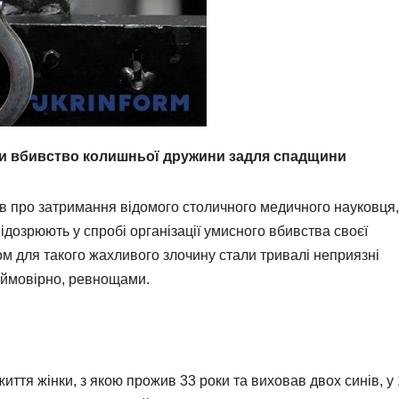
ти вбивство колишньої дружини задля спадщини
в про затримання відомого столичного медичного науковця,
підозрюють у спробі організації умисного вбивства своєї
м для такого жахливого злочину стали тривалі неприязні
, ймовірно, ревнощами.
ття жінки, з якою прожив 33 роки та виховав двох синів, у