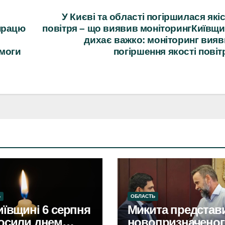
У Києві та області погіршилася які
впрацю
повітря – що виявив моніторингКиївщ
дихає важко: моніторинг вия
омоги
погіршення якості повіт
Ь
ОБЛАСТЬ
иївщині 6 серпня
Микита представ
осили днем
новопризначеног