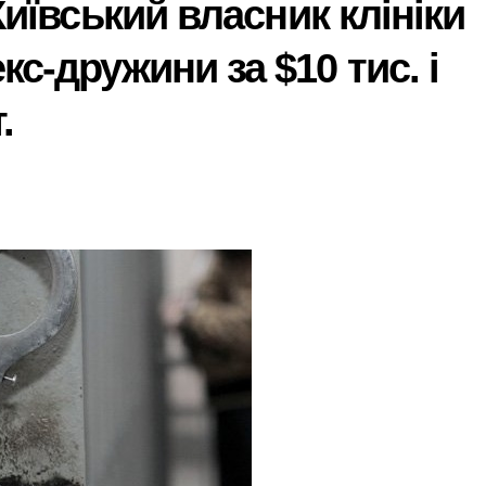
Київський власник клініки
с-дружини за $10 тис. і
.