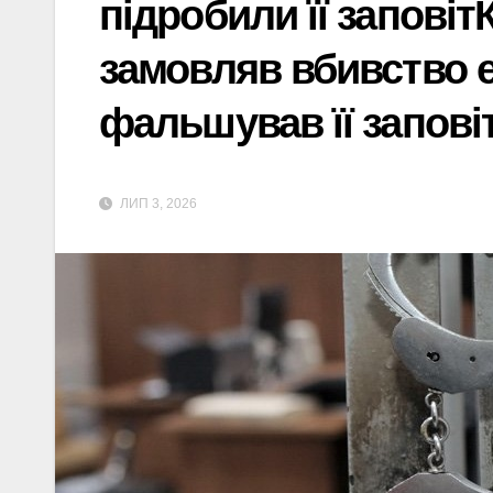
підробили її заповіт
замовляв вбивство ек
фальшував її заповіт
ЛИП 3, 2026