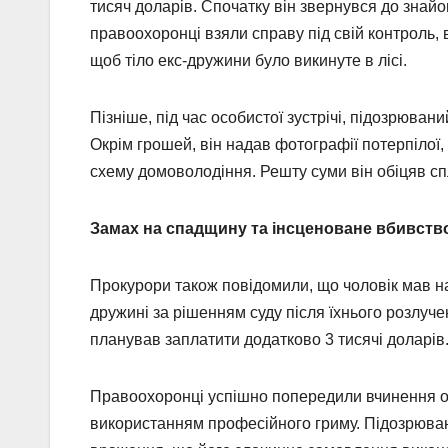
тисяч доларів. Спочатку він звернувся до знай
правоохоронці взяли справу під свій контроль
щоб тіло екс-дружини було викинуте в лісі.
Пізніше, під час особистої зустрічі, підозрюва
Окрім грошей, він надав фотографії потерпілої,
схему домоволодіння. Решту суми він обіцяв сп
Замах на спадщину та інсценоване вбивств
Прокурори також повідомили, що чоловік мав н
дружині за рішенням суду після їхнього розлуче
планував заплатити додатково 3 тисячі доларів
Правоохоронці успішно попередили вчинення ос
використанням професійного гриму. Підозрюван