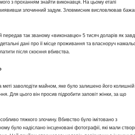
омого з проханням знайти виконавця. На цьому етапі
, виявивши злочинний задум. Зловмисник висловлював бажа
ний передав так званому «виконавцю» 5 тисяч доларів як завд
 детальні дані про її місце проживання та власноруч намал
латити після скоєння вбивства.
о
а меті заволодіти майном, яке було залишено його колишній
ння. Для цього він просив підробити заповіт жінки, за що
.
обливо тяжкого злочину. Вбивство було імітовано з
ому було надіслано інсценовані фотографії, які мали створ