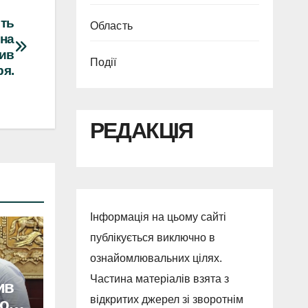
сть
Область
ина
вив
Події
ря.
РЕДАКЦІЯ
Інформація на цьому сайті
публікується виключно в
ознайомлювальних цілях.
Частина матеріалів взята з
ив
відкритих джерел зі зворотнім
о