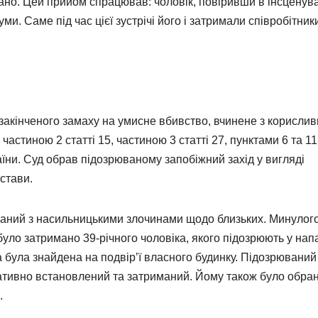
но. Цей прийом спрацював: чоловік, повіривши в інсценув
и. Саме під час цієї зустрічі його і затримали співробітник
 закінченого замаху на умисне вбивство, вчинене з корислив
частиною 2 статті 15, частиною 3 статті 27, пунктами 6 та 11
аїни. Суд обрав підозрюваному запобіжний захід у вигляді
стави.
заний з насильницькими злочинами щодо близьких. Минулог
було затримано 39-річного чоловіка, якого підозрюють у напа
 була знайдена на подвір’ї власного будинку. Підозрюваний
ративно встановлений та затриманий. Йому також було обра
.