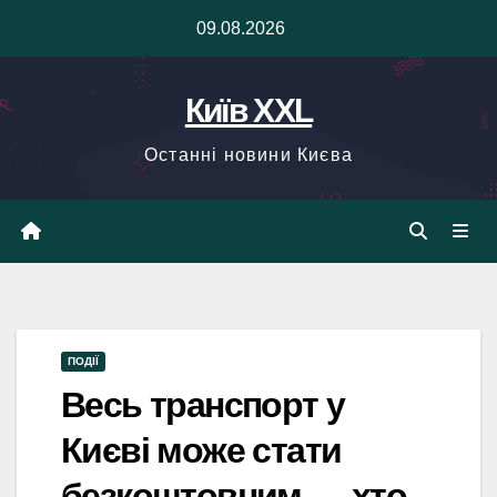
Skip
09.08.2026
to
content
Київ XXL
Останні новини Києва
ПОДІЇ
Весь транспорт у
Києві може стати
безкоштовним — хто