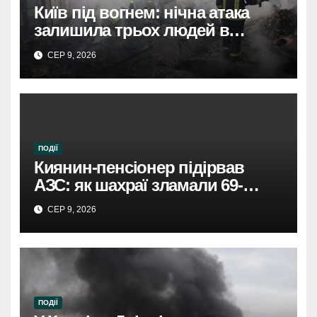
Київ під вогнем: нічна атака
залишила трьох людей в
лікарнях.
СЕР 9, 2026
ПОДІЇ
Киянин-пенсіонер підірвав
АЗС: як шахраї зламали 69-
річного чоловіка.
СЕР 9, 2026
ПОДІЇ