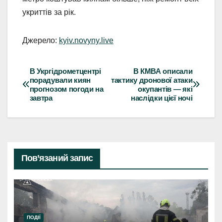
укриттів за рік.
Джерело:
kyiv.novyny.live
В Укргідрометцентрі
В КМВА описали
Навігація
порадували киян
тактику дронової атаки
прогнозом погоди на
окупантів — які
записів
завтра
наслідки цієї ночі
Пов’язаний запис
ПОДІЇ