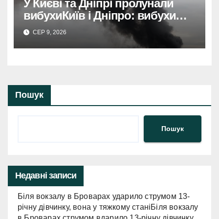
У Києві та Дніпрі пролунали
вибухиКиїв і Дніпро: вибухи
розбудили міста.
СЕР 9, 2026
Пошук
Пошук
Недавні записи
Біля вокзалу в Броварах ударило струмом 13-
річну дівчинку, вона у тяжкому станіБіля вокзалу
в Броварах струмом вдарило 13-річну дівчинку,