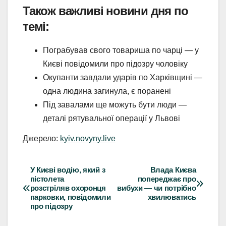
Також важливі новини дня по
темі:
Пограбував свого товариша по чарці — у
Києві повідомили про підозру чоловіку
Окупанти завдали ударів по Харківщині —
одна людина загинула, є поранені
Під завалами ще можуть бути люди —
деталі рятувальної операції у Львові
Джерело:
kyiv.novyny.live
У Києві водію, який з
Влада Києва
Навігація
пістолета
попереджає про
розстріляв охоронця
вибухи — чи потрібно
записів
парковки, повідомили
хвилюватись
про підозру