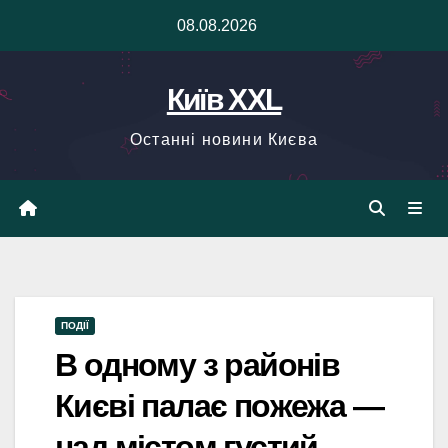
Skip
08.08.2026
to
content
Київ XXL
Останні новини Києва
ПОДІЇ
В одному з районів
Києві палає пожежа —
над містом густий