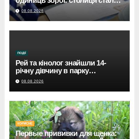
одиниць зброї: столиця стала
безпечнішою
08.08.2026
ПОДІЇ
Рей та кінолог знайшли 14-
річну дівчину в парку
Святошинського району.
08.08.2026
КОРИСНЕ
Первые прививки для щенка: