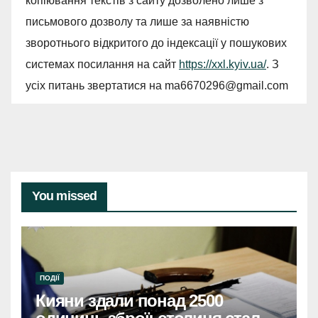
копіювання текстів з сайту дозволено лише з
письмового дозволу та лише за наявністю
зворотнього відкритого до індексації у пошукових
системах посилання на сайт
https://xxl.kyiv.ua/
. З
усіх питань звертатися на
ma6670296@gmail.com
You missed
ПОДІЇ
Кияни здали понад 2500