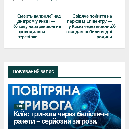
Смерть на тролеї над
Звіряче побиття на
Навігація
Дніпром у Києві —
парковці Епіцентру —
чому на атракціоні не
у Києві через мовний
записів
проводилися
скандал побилися дві
перевірки
родини
Пов’язаний запис
ПОДІЇ
Київ: тривога через балістичні
ракети – серйозна загроза.