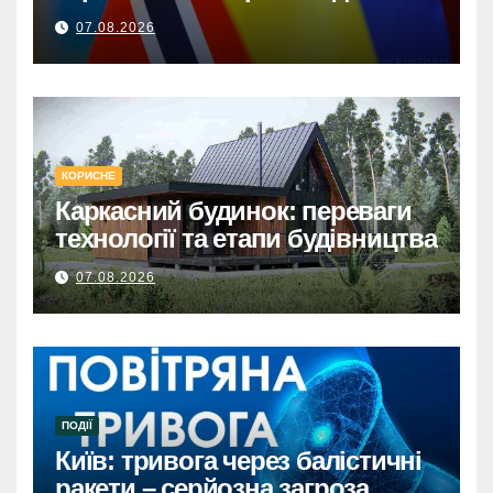
від НорвегіїКиївщина та
07.08.2026
Сумщина: Норвезька допомога
з електрообладнанням для
відновлення.
КОРИСНЕ
Каркасний будинок: переваги
технології та етапи будівництва
07.08.2026
ПОДІЇ
Київ: тривога через балістичні
ракети – серйозна загроза.