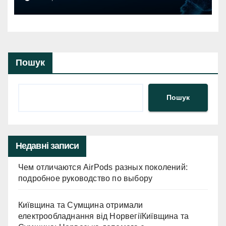
балістикиПовітряна тривога в
Києві та регіонах: загроза
балістичної атаки.
Пошук
Пошук
Недавні записи
Чем отличаются AirPods разных поколений:
подробное руководство по выбору
Київщина та Сумщина отримали
електрообладнання від НорвегіїКиївщина та