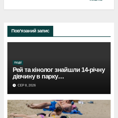
Пов’язаний запис
ПОДІЇ
Рей та кінолог знайшли 14-річну
дівчину в парку
Святошинського району.
СЕР 8, 2026