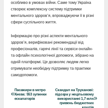
особливо в умовах війни. Саме тому Україна
створює комплексну систему підтримки
ментального здоров’я, впроваджуючи її в різні
сфери суспільного життя.
Інформацію про різні аспекти ментального
здоров’я, верифіковані рекомендації від
професіоналів, гарячі лінії та сервіси онлайн-
та офлайн психологічної допомоги, зібрано на
одній платформі. Це дозволяє людям легко
отримувати необхідну підтримку та практики
самодопомоги.
Пасажири в метро
Скандал на Труханові:
Навігація
Києва: 553 зупинки
підозра у нецільовому
ескалаторів
використанні 1,7 млн
записів
гривень бюджетних
коштів