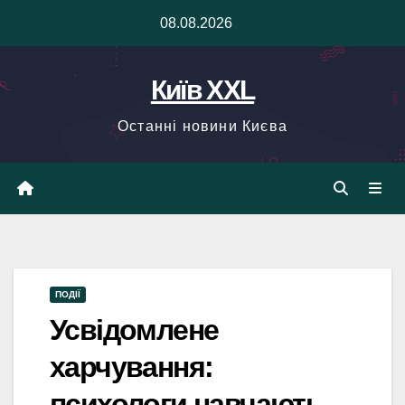
Skip
08.08.2026
to
content
Київ XXL
Останні новини Києва
ПОДІЇ
Усвідомлене
харчування:
психологи навчають