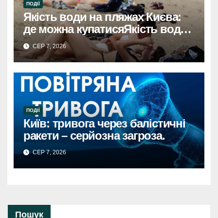
ПОДІЇ
Якість води на пляжах Києва:
де можна купатисяЯкість води
на пляжах Києва: безпечні
СЕР 7, 2026
місця для купання.
ПОДІЇ
Київ: тривога через балістичні
ракети – серйозна загроза.
СЕР 7, 2026
Пошук