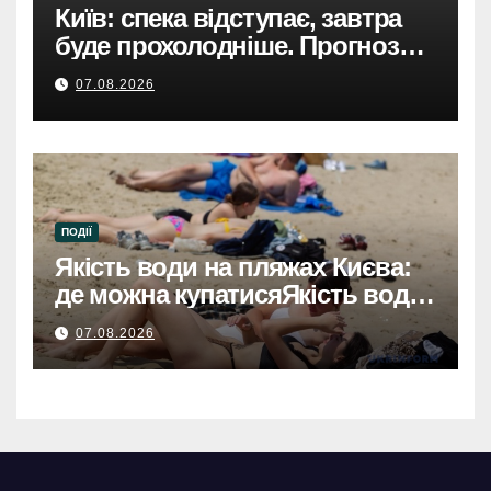
Київ: спека відступає, завтра
буде прохолодніше. Прогноз
погоди
07.08.2026
ПОДІЇ
Якість води на пляжах Києва:
де можна купатисяЯкість води
на пляжах Києва: безпечні
07.08.2026
місця для купання.