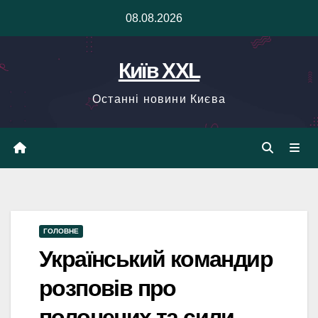
Skip
08.08.2026
to
content
Київ XXL
Останні новини Києва
ГОЛОВНЕ
Український командир
розповів про
полонених та сили