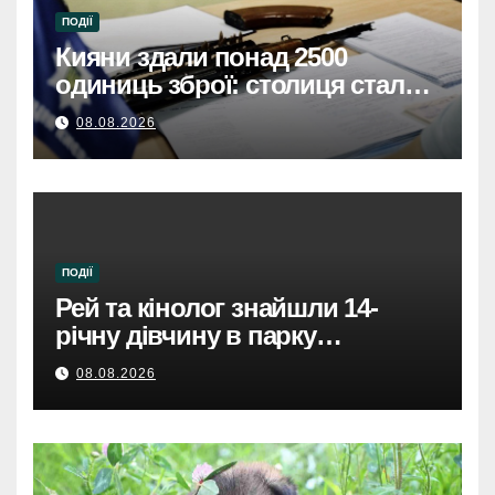
ПОДІЇ
Кияни здали понад 2500
одиниць зброї: столиця стала
безпечнішою
08.08.2026
ПОДІЇ
Рей та кінолог знайшли 14-
річну дівчину в парку
Святошинського району.
08.08.2026