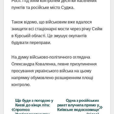
Росії. Під їхнім контролем десятки населених
пунктів та російське місто Суджа.
Також відомо, що військовим вже вдалося
знищити всі стаціонарні мости через річку Сейм
в Курській області. Це змушує окупантів
будувати переправи.
На думку військово-політичного оглядача
Олександра Коваленка, певне призупинення
просування українського війська на цьому
напрямку обумовлено розширенням площі
контролю.
Що буде з погодою у
Одна з російських
Навігація
Києві до кінця літа:
ракет влучила прямо у
прогноз
Київське водосховище
записів