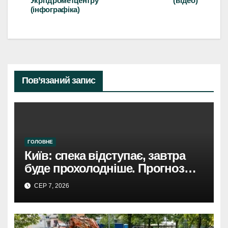
Укргідрометцентру
(відео)
(інфографіка)
Пов’язаний запис
ГОЛОВНЕ
Київ: спека відступає, завтра
буде прохолодніше. Прогноз
погоди
СЕР 7, 2026