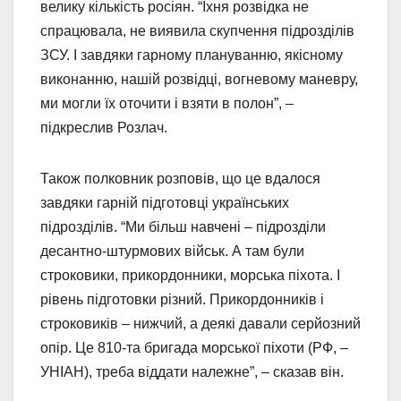
велику кількість росіян. “Їхня розвідка не
спрацювала, не виявила скупчення підрозділів
ЗСУ. І завдяки гарному плануванню, якісному
виконанню, нашій розвідці, вогневому маневру,
ми могли їх оточити і взяти в полон”, –
підкреслив Розлач.
Також полковник розповів, що це вдалося
завдяки гарній підготовці українських
підрозділів. “Ми більш навчені – підрозділи
десантно-штурмових військ. А там були
строковики, прикордонники, морська піхота. І
рівень підготовки різний. Прикордонників і
строковиків – нижчий, а деякі давали серйозний
опір. Це 810-та бригада морської піхоти (РФ, –
УНІАН), треба віддати належне”, – сказав він.