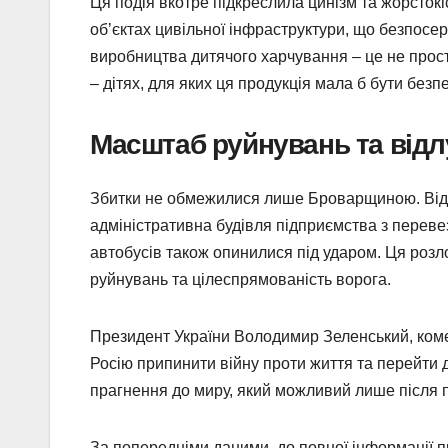
Ця подія вкотре підкреслила цинізм та жорстокіс
об’єктах цивільної інфраструктури, що безпосер
виробництва дитячого харчування – це не прост
– дітях, для яких ця продукція мала б бути без
Масштаб руйнувань та відлу
Збитки не обмежилися лише Броварщиною. Відо
адміністративна будівля підприємства з перев
автобусів також опинилися під ударом. Ця розло
руйнувань та цілеспрямованість ворога.
Президент України Володимир Зеленський, комен
Росію припинити війну проти життя та перейти 
прагнення до миру, який можливий лише після пр
За попередніми даними, до повної інформації п