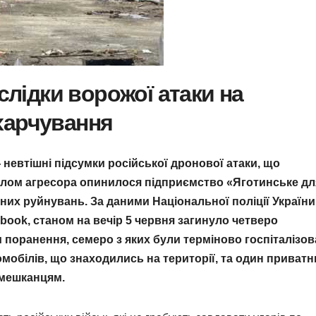
аслідки ворожої атаки на
харчування
невтішні підсумки російської дронової атаки, що
ілом агресора опинилося підприємство «Яготинське дл
них руйнувань. За даними Національної поліції України
ebook, станом на вечір 5 червня загинуло четверо
 поранення, семеро з яких були терміново госпіталізова
мобілів, що знаходились на території, та один приватн
 мешканцям.