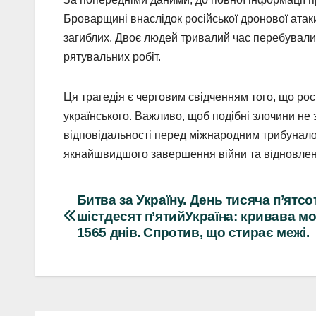
Броварщині внаслідок російської дронової атак
загиблих. Двоє людей тривалий час перебували 
рятувальних робіт.
Ця трагедія є черговим свідченням того, що ро
українського. Важливо, щоб подібні злочини не
відповідальності перед міжнародним трибуналом
якнайшвидшого завершення війни та відновленн
Навігація
Битва за Україну. День тисяча п’ятсо
шістдесят п’ятийУкраїна: кривава мо
записів
1565 днів. Спротив, що стирає межі.