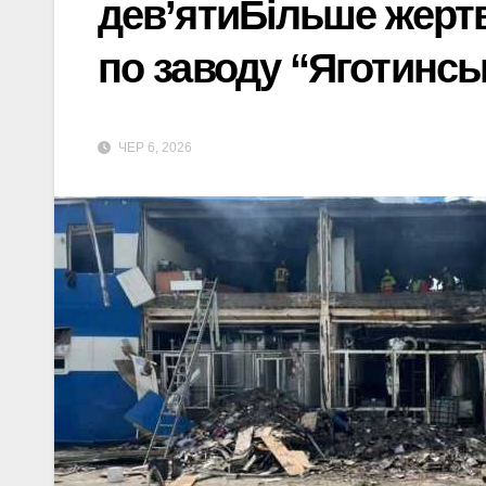
дев’ятиБільше жертв
по заводу “Яготинськ
ЧЕР 6, 2026