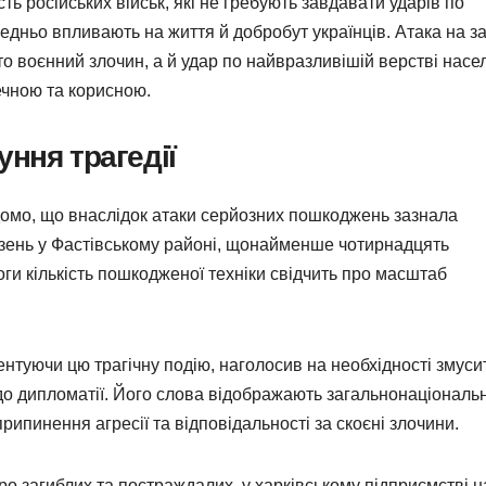
ть російських військ, які не гребують завдавати ударів по
едньо впливають на життя й добробут українців. Атака на з
о воєнний злочин, а й удар по найвразливішій верстві насе
печною та корисною.
ння трагедії
мо, що внаслідок атаки серйозних пошкоджень зазнала
езень у Фастівському районі, щонайменше чотирнадцять
ги кількість пошкодженої техніки свідчить про масштаб
туючи цю трагічну подію, наголосив на необхідності змуси
до дипломатії. Його слова відображають загальнонаціональ
ипинення агресії та відповідальності за скоєні злочини.
ро загиблих та постраждалих, у харківському підприємстві н