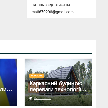
питань звертатися на
ma6670296@gmail.com
КОРИСНЕ
Каркасний будинок:
ли
переваги технології
ння
та етапи будівництва
07.08.2026
щина