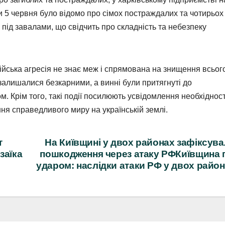
и 5 червня було відомо про сімох постраждалих та чотирьох
під завалами, що свідчить про складність та небезпеку
сійська агресія не знає меж і спрямована на знищення всьог
 залишалися безкарними, а винні були притягнуті до
. Крім того, такі події посилюють усвідомлення необхідност
я справедливого миру на українській землі.
т
На Київщині у двох районах зафіксув
заїка
пошкодження через атаку РФКиївщина 
ударом: наслідки атаки РФ у двох райо