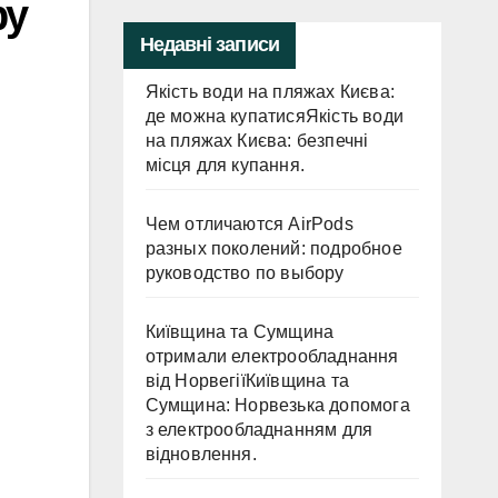
ру
Недавні записи
Якість води на пляжах Києва:
де можна купатисяЯкість води
на пляжах Києва: безпечні
місця для купання.
Чем отличаются AirPods
разных поколений: подробное
руководство по выбору
Київщина та Сумщина
отримали електрообладнання
від НорвегіїКиївщина та
Сумщина: Норвезька допомога
з електрообладнанням для
відновлення.