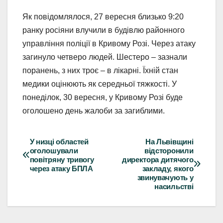
Як повідомлялося, 27 вересня близько 9:20
ранку росіяни влучили в будівлю районного
управління поліції в Кривому Розі. Через атаку
загинуло четверо людей. Шестеро – зазнали
поранень, з них троє – в лікарні. Їхній стан
медики оцінюють як середньої тяжкості. У
понеділок, 30 вересня, у Кривому Розі буде
оголошено день жалоби за загиблими.
У низці областей
На Львівщині
Навігація
оголошували
відсторонили
повітряну тривогу
директора дитячого
записів
через атаку БПЛА
закладу, якого
звинувачують у
насильстві