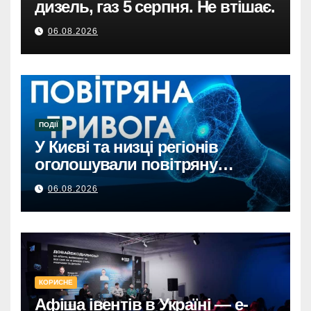
дизель, газ 5 серпня. Не втішає.
06.08.2026
ПОДІЇ
У Києві та низці регіонів
оголошували повітряну
тривогу через загрозу
06.08.2026
балістикиПовітряна тривога в
Києві та регіонах: загроза
балістичної атаки.
КОРИСНЕ
Афіша івентів в Україні — e-