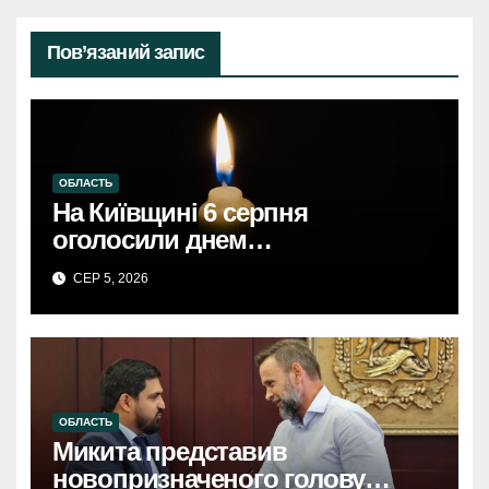
Пов’язаний запис
ОБЛАСТЬ
На Київщині 6 серпня
оголосили днем
жалобиКиївщина в жалобі: 6
СЕР 5, 2026
серпня – день скорботи за
загиблими.
ОБЛАСТЬ
Микита представив
новопризначеного голову