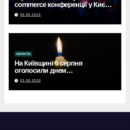
commerce конференції у Києві,
що формують майбутнє
06.08.2026
онлайн-торгівлі.
ОБЛАСТЬ
На Київщині 6 серпня
оголосили днем
жалобиКиївщина в жалобі: 6
05.08.2026
серпня – день скорботи за
загиблими.