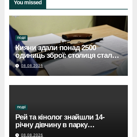
You missed
ПОДІЇ
Кияни здали понад 2500
одиниць зброї: столиця стала
безпечнішою
08.08.2026
ПОДІЇ
Рей та кінолог знайшли 14-
річну дівчину в парку
Святошинського району.
08.08.2026