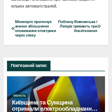
кількох автомагістралей.
Міненерго прогнозує
Поблизу Вовчанська і
Навігація
значне збільшення
Липців тривають три
споживання електрики
боєзіткнення
записів
через спеку
Пов’язаний запис
ОБЛАСТЬ
Київщина та Сумщина
отримали електрообладнання