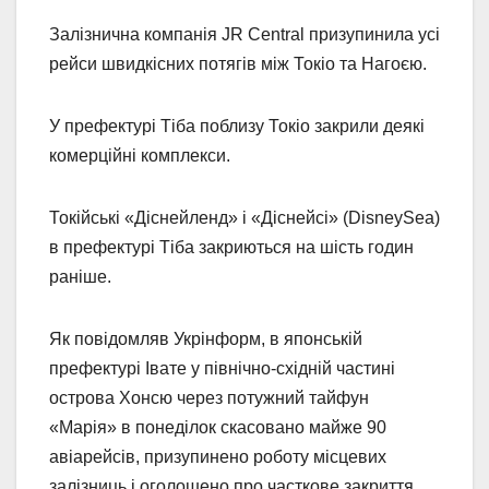
Залізнична компанія JR Central призупинила усі
рейси швидкісних потягів між Токіо та Нагоєю.
У префектурі Тіба поблизу Токіо закрили деякі
комерційні комплекси.
Токійські «Діснейленд» і «Діснейсі» (DisneySea)
в префектурі Тіба закриються на шість годин
раніше.
Як повідомляв Укрінформ, в японській
префектурі Івате у північно-східній частині
острова Хонсю через потужний тайфун
«Марія» в понеділок скасовано майже 90
авіарейсів, призупинено роботу місцевих
залізниць і оголошено про часткове закриття