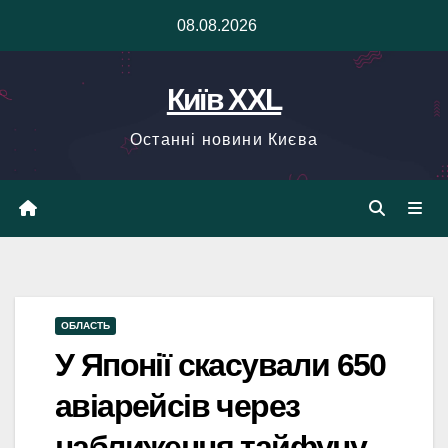
Skip
08.08.2026
to
content
Київ XXL
Останні новини Києва
ОБЛАСТЬ
У Японії скасували 650
авіарейсів через
наближення тайфуну