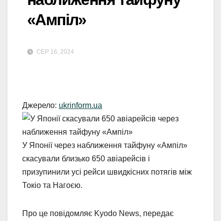
«Ампіл»
СЕР 16, 2024
Джерело:
ukrinform.ua
У Японії через наближення тайфуну «Ампіл»
скасували близько 650 авіарейсів і
призупинили усі рейси швидкісних потягів між
Токіо та Нагоєю.
Про це повідомляє Kyodo News, передає