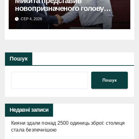
Микита представив
новопризначеного голову
Київської ОДАМикита
СЕР 4, 2026
представив: новий голова
Київської ОДА.
Пошук
Пошук
Недавні записи
Кияни здали понад 2500 одиниць зброї: столиця
стала безпечнішою