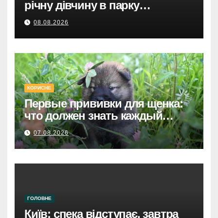
річну дівчину в парку
Святошинського району.
08.08.2026
КОРИСНЕ
Первые прививки для щенка:
что должен знать каждый
хозяин
07.08.2026
ГОЛОВНЕ
Київ: спека відступає, завтра