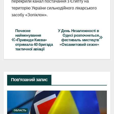
перекрили канал постачання з Єгипту на
територію України сильнодійного лікарського
засобу «Зопіклон».
Почесне
У День Незалежності в
Навігація
найменування
Одесі розпочнеться
«Привиди Києва»
фестиваль мистецтв
записів
отримала 40 бригада
«Оксамитовий сезон»
тактичної авіації
Пов’язаний запис
ОБЛАСТЬ