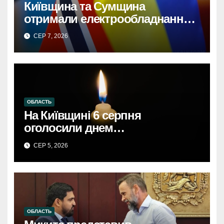
Київщина та Сумщина
отримали електрообладнання
від НорвегіїКиївщина та
СЕР 7, 2026
Сумщина: Норвезька допомога
з електрообладнанням для
відновлення.
ОБЛАСТЬ
На Київщині 6 серпня
оголосили днем
жалобиКиївщина в жалобі: 6
СЕР 5, 2026
серпня – день скорботи за
загиблими.
ОБЛАСТЬ