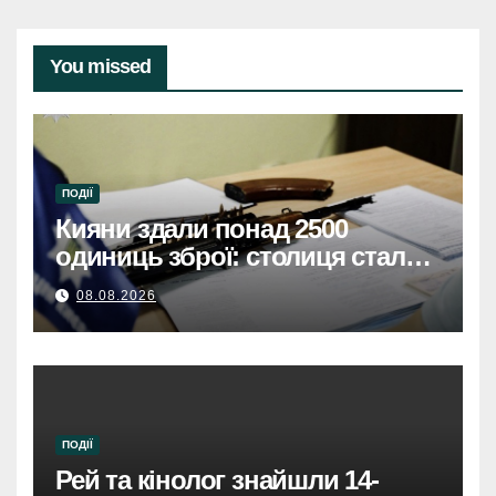
You missed
ПОДІЇ
Кияни здали понад 2500
одиниць зброї: столиця стала
безпечнішою
08.08.2026
ПОДІЇ
Рей та кінолог знайшли 14-