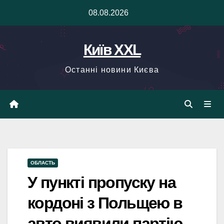
Skip
08.08.2026
to
content
Київ XXL
Останні новини Києва
ОБЛАСТЬ
У пункті пропуску на
кордоні з Польщею в
авто виявили партію