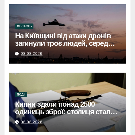
ОБЛАСТЬ
На Київщині від атаки дронів
загинули троє людей, серед
них дитинаНа Київщині
08.08.2026
загинули троє, серед них
дитина, через атаку дронів
ПОДІЇ
Кияни здали понад 2500
одиниць зброї: столиця стала
безпечнішою
08.08.2026