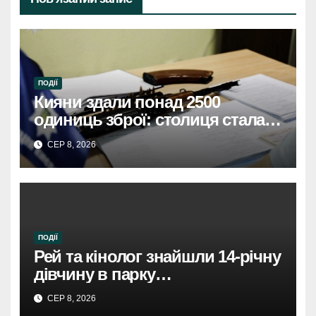
ПОДІЇ
Кияни здали понад 2500
одиниць зброї: столиця стала
безпечнішою
СЕР 8, 2026
ПОДІЇ
Рей та кінолог знайшли 14-річну
дівчину в парку
Святошинського району.
СЕР 8, 2026