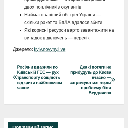
двох поплічників окупантів
Наймасованіший обстріл України —
скільки ракет та БпЛА вдалося збити
Які корисні ресурси варто завантажити на
випадок відключень — перелік
Джерело:
kyiv.novyny.live
Росіяни вдарили по
Деякі потяги не
Навігація
Київській ГЕС — рух
прибудуть до Києва
транспорту обіцяють
вчасно —
записів
відкрити найближчим
затримуються через
часом
проблему біля
Бердичева
Пов’язаний запис