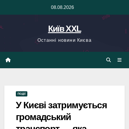
Skip
08.08.2026
to
content
Київ XXL
Останні новини Києва
ПОДІЇ
У Києві затримується
громадський
транспорт — яка