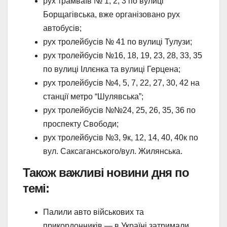
рух трамваїв № 1, 2, 3 по вулиці
Борщагівська, вже організовано рух
автобусів;
рух тролейбусів № 41 по вулиці Тулузи;
рух тролейбусів №16, 18, 19, 23, 28, 33, 35
по вулиці Іллєнка та вулиці Герцена;
рух тролейбусів №4, 5, 7, 22, 27, 30, 42 на
станції метро “Шулявська”;
рух тролейбусів №№24, 25, 26, 35, 36 по
проспекту Свободи;
рух тролейбусів №3, 9к, 12, 14, 40, 40к по
вул. Саксаганського/вул. Жилянська.
Також важливі новини дня по
темі:
Палили авто військових та
прикордонників — в Україні затримали