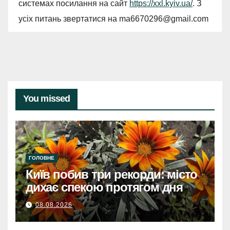
системах посилання на сайт
https://xxl.kyiv.ua/
. З
усіх питань звертатися на
ma6670296@gmail.com
You missed
ГОЛОВНЕ
Київ побив три рекорди: місто
дихає спекою протягом дня
08.08.2026