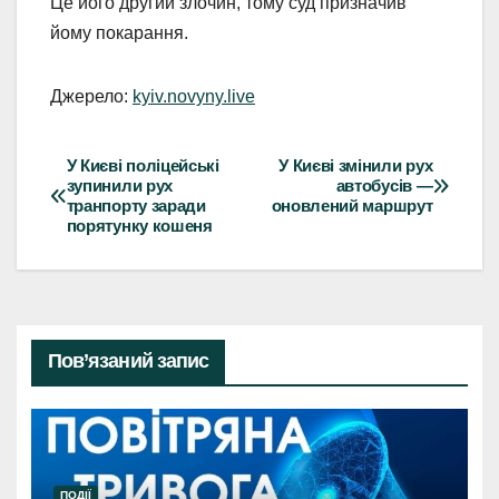
Це його другий злочин, тому суд призначив
йому покарання.
Джерело:
kyiv.novyny.live
У Києві поліцейські
У Києві змінили рух
Навігація
зупинили рух
автобусів —
транпорту заради
оновлений маршрут
записів
порятунку кошеня
Пов’язаний запис
ПОДІЇ