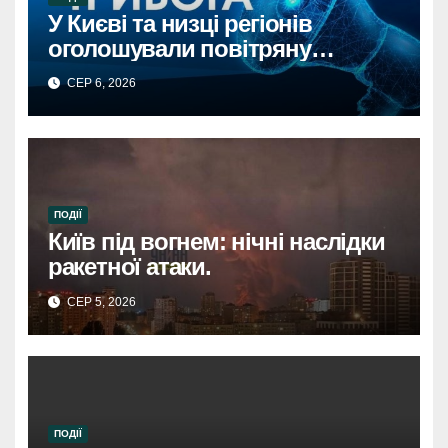
У Києві та низці регіонів
оголошували повітряну
тривогу через загрозу
СЕР 6, 2026
балістикиПовітряна тривога в
Києві та регіонах: загроза
балістичної атаки.
ПОДІЇ
Київ під вогнем: нічні наслідки
ракетної атаки.
СЕР 5, 2026
ПОДІЇ