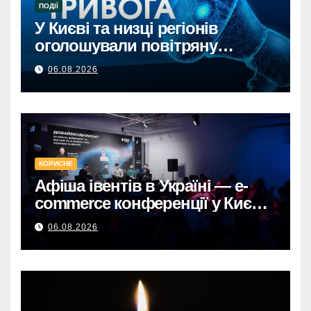
ПОДІЇ
У Києві та низці регіонів
оголошували повітряну
тривогу через загрозу
06.08.2026
балістикиПовітряна тривога в
Києві та регіонах: загроза
балістичної атаки.
КОРИСНЕ
Афіша івентів в Україні — e-
commerce конференції у Києві,
що формують майбутнє
06.08.2026
онлайн-торгівлі.