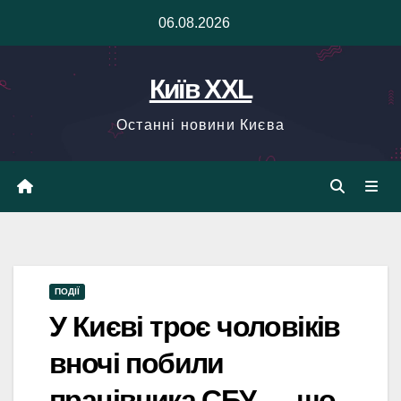
Skip
06.08.2026
to
content
Київ XXL
Останні новини Києва
ПОДІЇ
У Києві троє чоловіків
вночі побили
працівника СБУ — що