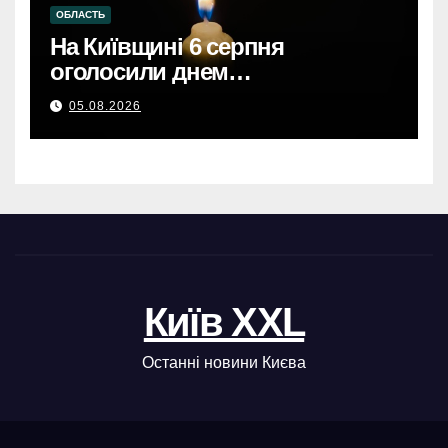
ОБЛАСТЬ
На Київщині 6 серпня
оголосили днем
жалобиКиївщина в жалобі: 6
05.08.2026
серпня – день скорботи за
загиблими.
Київ XXL
Останні новини Києва