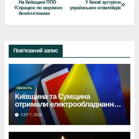
На Київщині ППО
У Києві зустріли
Навігація
працює по ворожих
українських олімпійців
безпілотниках
записів
Пов’язаний запис
ОБЛАСТЬ
Київщина та Сумщина
отримали електрообладнання
від НорвегіїКиївщина та
СЕР 7, 2026
Сумщина: Норвезька допомога
з електрообладнанням для
відновлення.