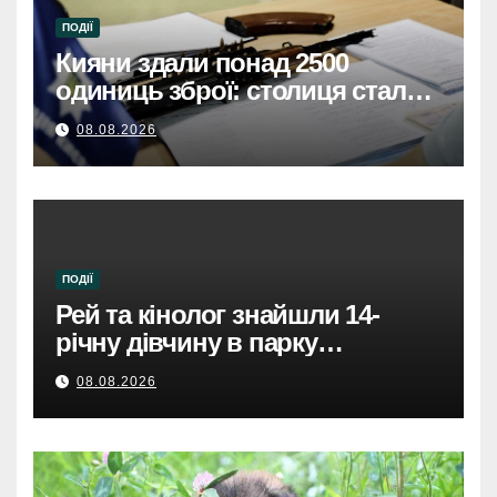
ПОДІЇ
Кияни здали понад 2500
одиниць зброї: столиця стала
безпечнішою
08.08.2026
ПОДІЇ
Рей та кінолог знайшли 14-
річну дівчину в парку
Святошинського району.
08.08.2026