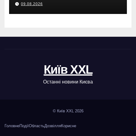
Броварах.
09.08.2026
Київ XXL
Останні новини Києва
© Київ XXL 2026
Головне
Події
Область
Дозвілля
Корисне