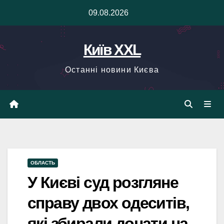
Skip
09.08.2026
to
content
Київ XXL
Останні новини Києва
ОБЛАСТЬ
У Києві суд розгляне
справу двох одеситів,
які збирали донати на