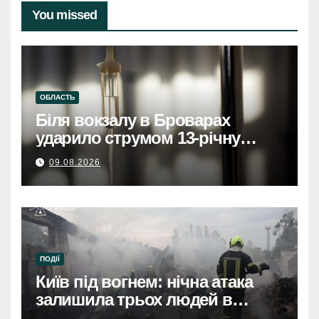
You missed
ОБЛАСТЬ
Біля вокзалу в Броварах
ударило струмом 13-річну
дівчинку, вона у тяжкому
09.08.2026
станіБіля вокзалу в Броварах
струмом вдарило 13-річну
дівчинку, стан важкий
ПОДІЇ
Київ під вогнем: нічна атака
залишила трьох людей в
лікарнях.