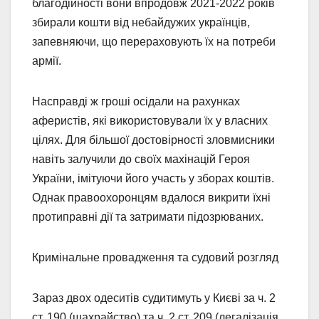
благодійності вони впродовж 2021-2022 років
збирали кошти від небайдужих українців,
запевняючи, що перераховують їх на потреби
армії.
Насправді ж гроші осідали на рахунках
аферистів, які використовували їх у власних
цілях. Для більшої достовірності зловмисники
навіть залучили до своїх махінацій Героя
України, імітуючи його участь у зборах коштів.
Однак правоохоронцям вдалося викрити їхні
протиправні дії та затримати підозрюваних.
Кримінальне провадження та судовий розгляд
Зараз двох одеситів судитимуть у Києві за ч. 2
ст. 190 (шахрайство) та ч. 2 ст. 209 (легалізація