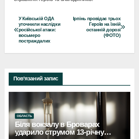
У Київській ОДА
Ірпінь провідає трьох
Навігація
уточнили наслідки
Героїв на їхній
російської атаки:
останній дорозі
записів
восьмеро
(ФОТО)
постраждалих
Пов’язаний запис
ОБЛАСТЬ
Біля вокзалу в Броварах
ударило струмом 13-річну