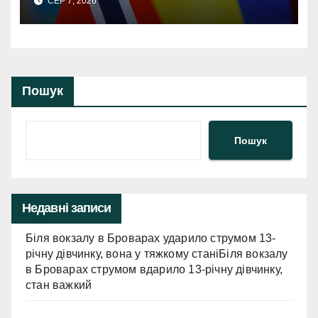
СЕР 7, 2026
Сумщина: Норвезька допомога
з електрообладнанням для
відновлення.
Пошук
Пошук
Недавні записи
Біля вокзалу в Броварах ударило струмом 13-
річну дівчинку, вона у тяжкому станіБіля вокзалу
в Броварах струмом вдарило 13-річну дівчинку,
стан важкий