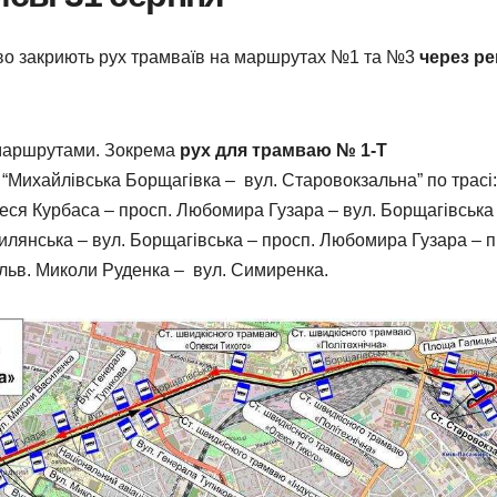
ово закриють рух трамваїв на маршрутах №1 та №3
через р
маршрутами. Зокрема
рух для трамваю № 1-Т
Михайлівська Борщагівка – вул. Старовокзальна” по трасі:
еся Курбаса – просп. Любомира Гузара – вул. Борщагівська
илянська – вул. Борщагівська – просп. Любомира Гузара – п
льв. Миколи Руденка – вул. Симиренка.