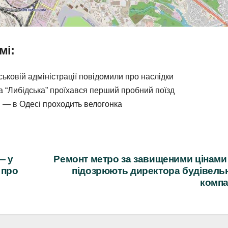
мі:
йськовій адміністрації повідомили про наслідки
та “Либідська” проїхався перший пробний поїзд
в — в Одесі проходить велогонка
— у
Ремонт метро за завищеними цінам
 про
підозрюють директора будівель
компа