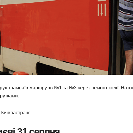
 рух трамваїв маршрутів №1 та №3 через ремонт колії. Нато
рутками.
 Київпастранс.
иєві 31 серпня