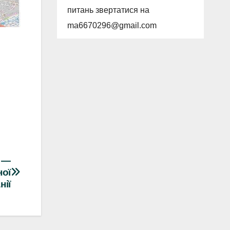
питань звертатися на
ma6670296@gmail.com
и —
ної
нії