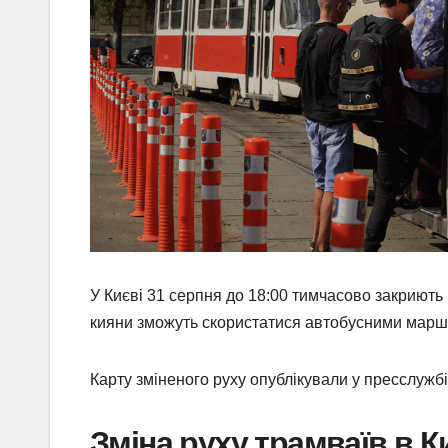
У Києві 31 серпня до 18:00 тимчасово закриють
кияни зможуть скористатися автобусними марш
Карту зміненого руху опублікували у пресслужбі
Зміна руху трамваїв в К