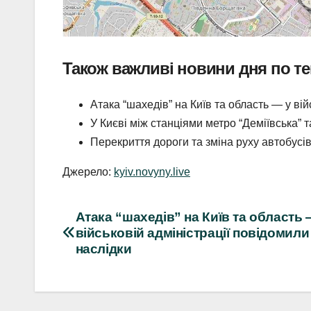
Також важливі новини дня по те
Атака “шахедів” на Київ та область — у ві
У Києві між станціями метро “Деміївська” 
Перекриття дороги та зміна руху автобусі
Джерело:
kyiv.novyny.live
Навігація
Атака “шахедів” на Київ та область 
військовій адміністрації повідомили
записів
наслідки