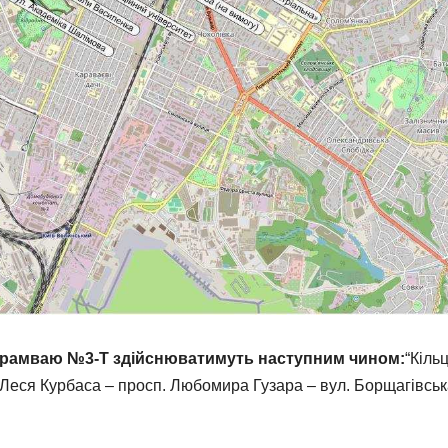
трамваю №3-Т здійснюватимуть наступним чином:
“Кіль
. Леся Курбаса – просп. Любомира Гузара – вул. Борщагівськ