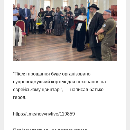
“Після прощання буде організовано
супроводжуючий кортеж для поховання на
єврейському цвинтарі”, — написав батько
героя.
https://t.me/novynylive/119859