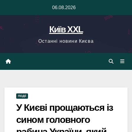
Skip
06.08.2026
to
content
Київ XXL
Останні новини Києва
ПОДІЇ
У Києві прощаються із
сином головного
рабина України, який