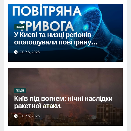
ПОДІЇ
У Києві та низці регіонів
оголошували повітряну
тривогу через загрозу
СЕР 6, 2026
балістикиПовітряна тривога в
Києві та регіонах: загроза
балістичної атаки.
ПОДІЇ
Київ під вогнем: нічні наслідки
ракетної атаки.
СЕР 5, 2026