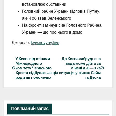
встановлює обставини
Головний рабин України відповів Путіну,
який обізвав Зеленського
На фронті загинув син Головного Рабина
України — що про нього відомо
Джерело:
kyiv.novyny.live
У Києві під стінами
До Києва забруднена
Навігація
Міжнародного
вода може дійти за
комітету Червоного
лічені дні — яка
записів
Хреста відбулась акція
ситуація у річках Сейм
родичів полонених
та Десна
Пов’язаний запис