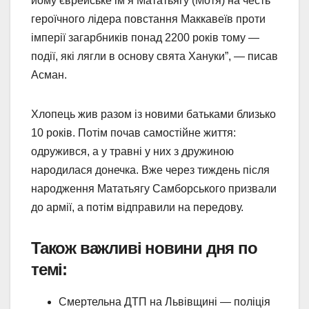
йому єврейське ім’я Мататьягу (Мотя) на честь
героїчного лідера повстання Маккавеїв проти
імперії загарбників понад 2200 років тому —
події, які лягли в основу свята Хануки”, — писав
Асман.
Хлопець жив разом із новими батьками близько
10 років. Потім почав самостійне життя:
одружився, а у травні у них з дружиною
народилася донечка. Вже через тиждень після
народження Мататьягу Самборського призвали
до армії, а потім відправили на передову.
Також важливі новини дня по
темі:
Смертельна ДТП на Львівщині — поліція