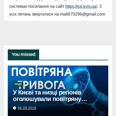
системах посилання на сайт
https://xxl.kyiv.ua/
. З
усіх питань звертатися на
ma6670296@gmail.com
You missed
ПОДІЇ
У Києві та низці регіонів
оголошували повітряну
тривогу через загрозу
06.08.2026
балістикиПовітряна тривога в