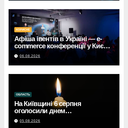
Києві та регіонах: загроза
балістичної атаки.
КОРИСНЕ
Афіша івентів в Україні — e-
commerce конференції у Києві,
що формують майбутнє
06.08.2026
онлайн-торгівлі.
ОБЛАСТЬ
На Київщині 6 серпня
оголосили днем
жалобиКиївщина в жалобі: 6
05.08.2026
серпня – день скорботи за