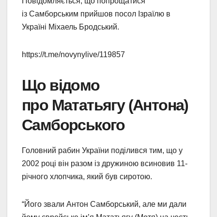
Повідомляється, що попрощатися
із Самборським прийшов посол Ізраїлю в
Україні Міхаель Бродський.
https://t.me/novynylive/119857
Що відомо
про Мататьягу (Антона)
Самборського
Головний рабин України поділився тим, що у
2002 році він разом із дружиною всиновив 11-
річного хлопчика, який був сиротою.
“Його звали Антон Самборський, але ми дали