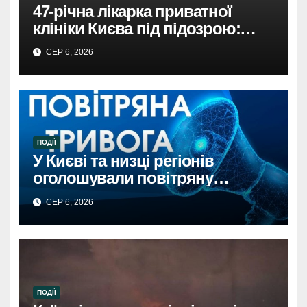
47-річна лікарка приватної
клініки Києва під підозрою:
недбалість поставила під
СЕР 6, 2026
загрозу життя пацієнта
ПОДІЇ
У Києві та низці регіонів
оголошували повітряну
тривогу через загрозу
СЕР 6, 2026
балістикиПовітряна тривога в
Києві та регіонах: загроза
балістичної атаки.
ПОДІЇ