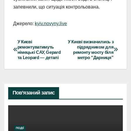
запевнили, що ситуація контрольована.
Джерело:
kyiv.novyny.live
У Києві
У Києві визначились з
Навігація
ремонтуватимуть
підрядником для
німецькі САУ, Gepard
ремонту мосту біля
записів
та Leopard — деталі
метро “Дарниця”
Пов’язаний запис
ПОДІЇ