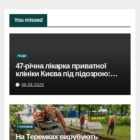
You missed
ПОДІЇ
47-річна лікарка приватної
клініки Києва під підозрою:
недбалість поставила під
06.08.2026
загрозу життя пацієнта
ГОЛОВНЕ
На Теремках вирубують