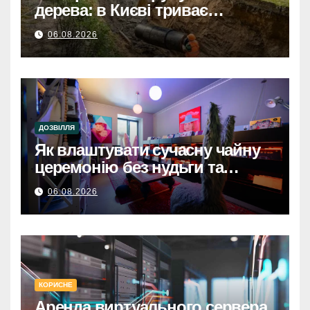
дерева: в Києві триває
будівництво теплотраси
06.08.2026
ДОЗВІЛЛЯ
Як влаштувати сучасну чайну
церемонію без нудьги та
архаїки
06.08.2026
КОРИСНЕ
Аренда виртуального сервера