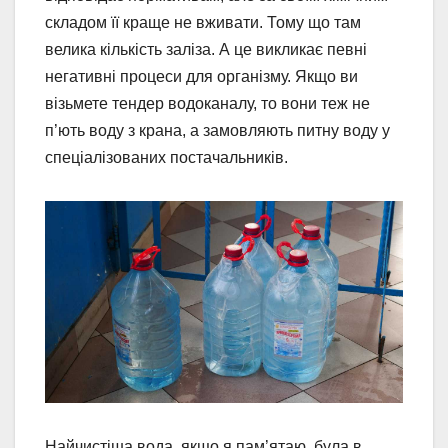
складом її краще не вживати. Тому що там
велика кількість заліза. А це викликає певні
негативні процеси для організму. Якщо ви
візьмете тендер водоканалу, то вони теж не
п’ють воду з крана, а замовляють питну воду у
спеціалізованих постачальників.
Найчистіша вода, якщо я пам’ятаю, була в