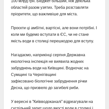
100 млрд грн. Бюджет більший, ніж декілька
областей разом узятих. Треба розставляти
пріоритети, що важливіше для міста.
Проєкти ці амбітні, вартісні, але вони потрібні. І
коли ми будемо вступати в ЄС, чи не стане
якість води в столиці перешкодою для вступу.
Нагадаємо, наприкінці серпня Державна
екологічна інспекція не виявила жодних
забруднень води на Київщині. Водночас на
Сумщині та Чернігівщині
зафіксовано біологічне забруднення річки
Десна, що призвело до загибелі риби.
У вересні в ”Київводоканалі” відреагували на
суспільний запит щодо якості води в столиці і