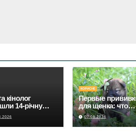
КОРИСНЕ
та кінолог
Первые прививк
шли 14-річну
для щенка: что
ину в парку
должен знать к
8.2026
07.08.2026
тошинського
хозяин
ну.