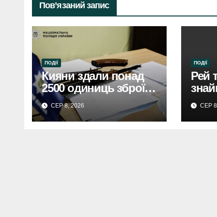
Пов’язаний запис
ПОДІЇ
ПОДІЇ
Кияни здали понад
Рей 
2500 одиниць зброї:
знай
столиця стала
дівч
СЕР 8, 2026
СЕР 8
безпечнішою
Свят
райо