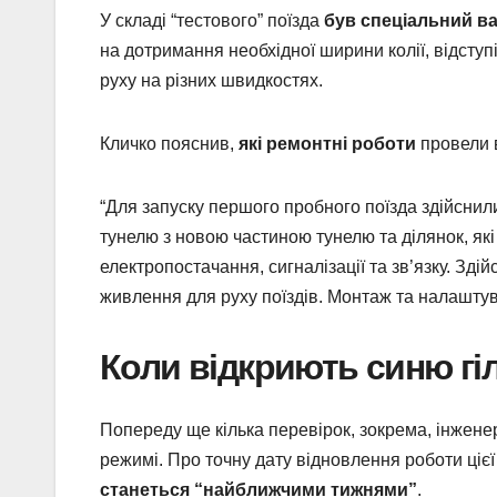
У складі “тестового” поїзда
був спеціальний в
на дотримання необхідної ширини колії, відступі
руху на різних швидкостях.
Кличко пояснив,
які ремонтні роботи
провели 
“Для запуску першого пробного поїзда здійснили
тунелю з новою частиною тунелю та ділянок, які
електропостачання, сигналізації та зв’язку. Зді
живлення для руху поїздів. Монтаж та налаштув
Коли відкриють синю гіл
Попереду ще кілька перевірок, зокрема, інжене
режимі. Про точну дату відновлення роботи цієї
станеться “найближчими тижнями”
.