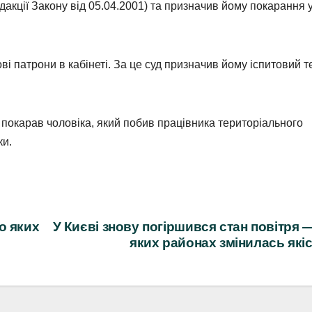
редакції Закону від 05.04.2001) та призначив йому покарання 
ві патрони в кабінеті. За це суд призначив йому іспитовий т
 покарав чоловіка, який побив працівника територіального
ки.
о яких
У Києві знову погіршився стан повітря 
яких районах змінилась які