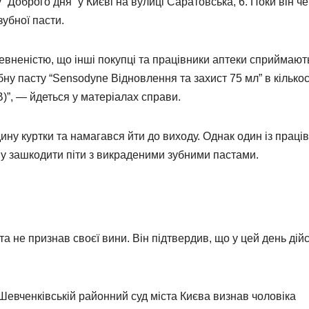
“Доброго дня” у Києві на вулиці Саратовська, 6. Поки він че
зубної пасти.
певненістю, що інші покупці та працівники аптеки сприймают
убну пасту “Sensodyne Відновлення та захист 75 мл” в кількос
В)”, — йдеться у матеріалах справи.
ину куртки та намагався йти до виходу. Однак один із праців
му зашкодити піти з викраденими зубними пастами.
та не признав своєї вини. Він підтвердив, що у цей день дій
 Шевченківській районний суд міста Києва визнав чоловіка