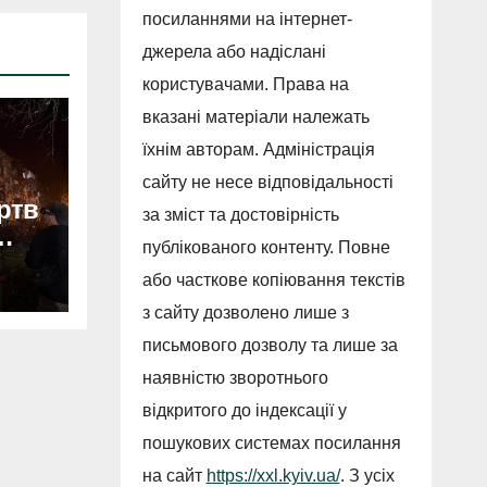
посиланнями на інтернет-
джерела або надіслані
користувачами. Права на
вказані матеріали належать
їхнім авторам. Адміністрація
сайту не несе відповідальності
ертв
за зміст та достовірність
публікованого контенту. Повне
або часткове копіювання текстів
з сайту дозволено лише з
письмового дозволу та лише за
наявністю зворотнього
відкритого до індексації у
пошукових системах посилання
на сайт
https://xxl.kyiv.ua/
. З усіх