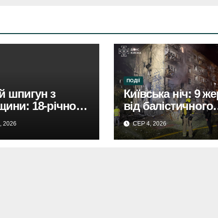
ПОДІЇ
 шпигун з
Київська ніч: 9 ж
щини: 18-річного
від балістичного
имали за зраду
удару. Жахливі
, 2026
СЕР 4, 2026
.
наслідки атаки.