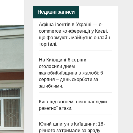
Недавні записи
Афіша івентів в Україні — e-
commerce конференції у Києві,
що формують майбутнє онлайн-
торгівлі.
На Київщині 6 серпня
оголосили днем
жалобиКиївщина в жалобі: 6
серпня – день скорботи за
загиблими.
Київ під вогнем: нічні наслідки
ракетної атаки.
Юний шпигун з Київщини: 18-
річного затримали за зраду