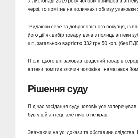
У листопаді 2019 року чоловік прийшов в аптеку 
черзі, то помітив на поличках поблизу упаковки 
“Видаючи себе за добросовісного покупця, із в
його дії як вибір товару, взяв з полиць аптеки з
шт., загальною вартістю 332 грн 50 коп. (без ПД
Після цього він заховав крадений товар в серед
аптеки помітив злочин чоловіка і намагався йо
Рішення суду
Під час засідання суду чоловік усе заперечував 
був у цій аптеці, але нічого не крав.
Зважаючи на усі докази та обставини слідства,