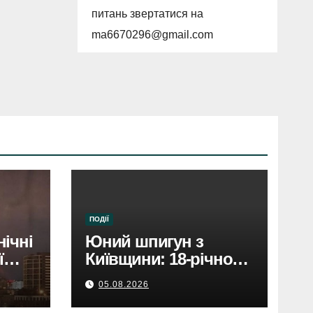
питань звертатися на
ma6670296@gmail.com
ПОДІЇ
нічні
Юний шпигун з
ї
Київщини: 18-річного
затримали за зраду
05.08.2026
Росії.