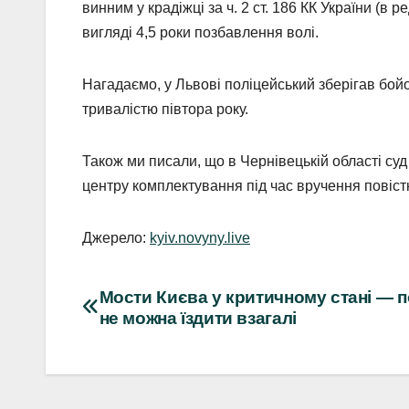
винним у крадіжці за ч. 2 ст. 186 КК України (в 
вигляді 4,5 роки позбавлення волі.
Нагадаємо, у Львові поліцейський зберігав бойо
тривалістю півтора року.
Також ми писали, що в Чернівецькій області суд
центру комплектування під час вручення повіст
Джерело:
kyiv.novyny.live
Навігація
Мости Києва у критичному стані — п
не можна їздити взагалі
записів