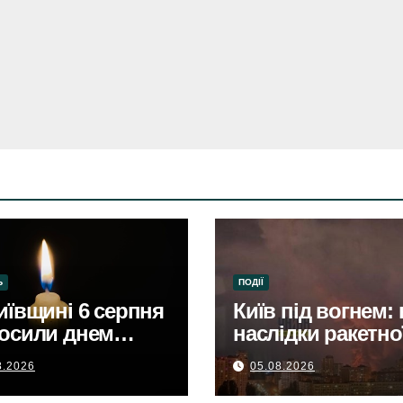
Ь
ПОДІЇ
иївщині 6 серпня
Київ під вогнем: 
осили днем
наслідки ракетно
биКиївщина в
атаки.
8.2026
05.08.2026
бі: 6 серпня –
 скорботи за