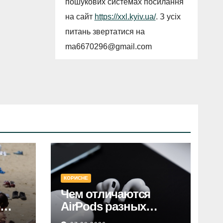
пошукових системах посилання
на сайт
https://xxl.kyiv.ua/
. З усіх
питань звертатися на
ma6670296@gmail.com
КОРИСНЕ
Чем отличаются
AirPods разных
поколений: