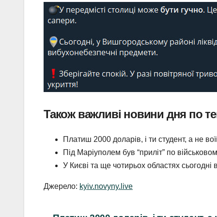
Також важливі новини дня по те
Платиш 2000 доларів, і ти студент, а не в
Під Маріуполем був “приліт” по військовом
У Києві та ще чотирьох областях сьогодні 
Джерело:
kyiv.novyny.live