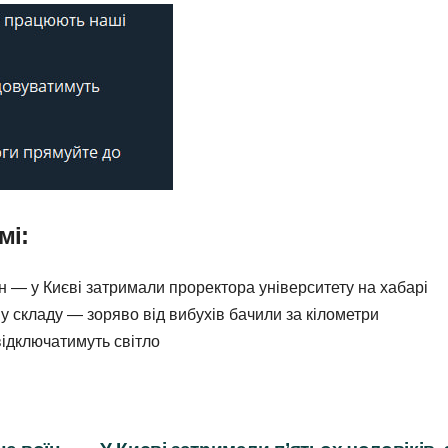
мі:
оїн — у Києві затримали проректора університету на хабарі
у складу — зоряво від вибухів бачили за кілометри
відключатимуть світло