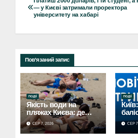
Навігація
Платиш 2000 доларів, і ти студент, а 
— у Києві затримали проректора
записів
університету на хабарі
Пов’язаний запис
ПОДІЇ
ПОДІЇ
Якість води на
Київ
пляжах Києва: де
балі
можна
серй
СЕР 7, 2026
СЕР 7
купатисяЯкість води
на пляжах Києва: