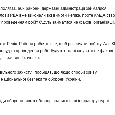
полягає, аби районні державні адміністрації займалися
голови РДА вже виконали всі вимоги Репіка, проте КМДА ств
 проведенням робіт будуть займатися не фахові організації,
гає Репік. Райони роблять все, щоб розпочати роботу. Але 
поруд та проведення робіт будуть організовувати не фахові
”, — заявив Ткаченко.
цивільного захисту і пообіцяв, що якщо спроби зриву
 національної безпеки та оборони України.
 Ради оборони також обговорювалися інші інфраструктурні