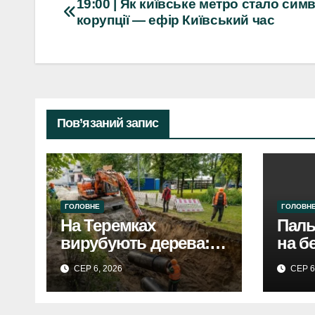
Навігація
19:00 | Як київське метро стало си
корупції — ефір Київський час
записів
Пов’язаний запис
ГОЛОВНЕ
ГОЛОВН
На Теремках
Паль
вирубують дерева: в
на б
Києві триває
газ 5
СЕР 6, 2026
СЕР 6
будівництво
втіш
теплотраси