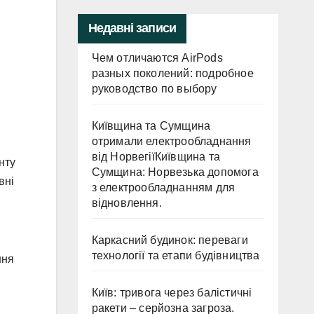
Недавні записи
Чем отличаются AirPods
разных поколений: подробное
руководство по выбору
Київщина та Сумщина
отримали електрообладнання
від НорвегіїКиївщина та
нту
Сумщина: Норвезька допомога
вні
з електрообладнанням для
відновлення.
Каркасний будинок: переваги
технології та етапи будівництва
ння
Київ: тривога через балістичні
ракети – серйозна загроза.