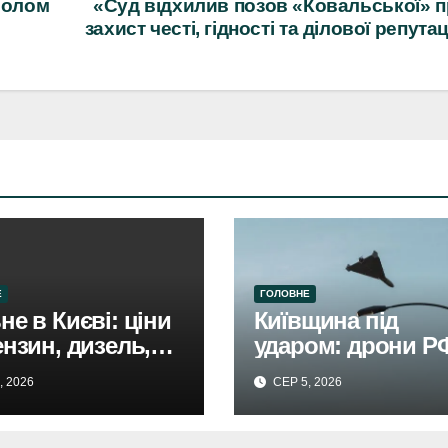
мволом
«Суд відхилив позов «Ковальської» 
захист честі, гідності та ділової репутац
Е
ГОЛОВНЕ
не в Києві: ціни
Київщина під
ензин, дизель,
ударом: дрони Р
 серпня. Не
спричинили
, 2026
СЕР 5, 2026
ає.
руйнування,
травмовано жінку