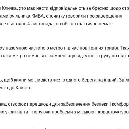
 Кличка, хто має нести відповідальність за брехню щодо стр
вами очільника КМВА, спочатку говорили про завершення
але сьогодні, 4 листопада, на об’єкті фактично немає
у наземною частиною метро під час повітряних тривог. Тка
ілки метро немає, як і компенсації відсутності руху по відкр
, щоб кияни могли дістатися з одного берега на інший. Звіл
нко до Кличка.
енка, створює перешкоди для забезпечення безпеки і комфор
х укриттів та ігноруючи проблеми з міською інфраструктуро