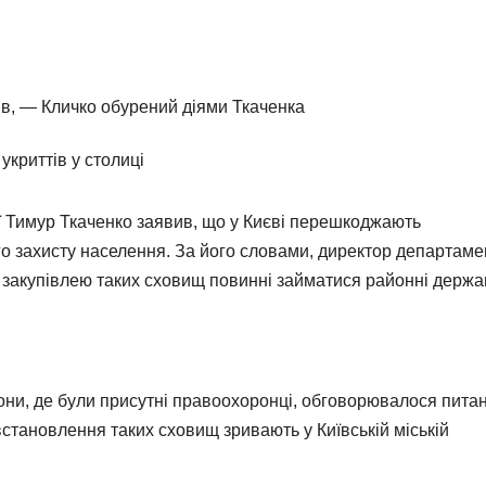
укриттів у столиці
ції Тимур Ткаченко заявив, що у Києві перешкоджають
го захисту населення. За його словами, директор департаме
закупівлею таких сховищ повинні займатися районні держа
они, де були присутні правоохоронці, обговорювалося пита
 встановлення таких сховищ зривають у Київській міській