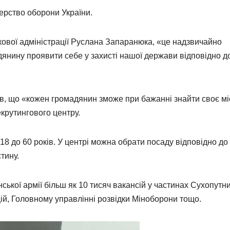
ерство оборони України.
кової адміністрації Руслана Запаранюка, «це надзвичайно
янину проявити себе у захисті нашої держави відповідно д
в, що «кожен громадянин зможе при бажанні знайти своє мі
екрутингового центру.
 18 до 60 років. У центрі можна обрати посаду відповідно до
стину.
їнської армії більш як 10 тисяч вакансій у частинах Сухопутн
цій, Головному управлінні розвідки Міноборони тощо.