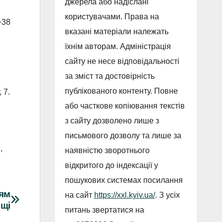
джерела або надіслані
користувачами. Права на
+38
вказані матеріали належать
їхнім авторам. Адміністрація
сайту не несе відповідальності
за зміст та достовірність
публікованого контенту. Повне
 7.
або часткове копіювання текстів
з сайту дозволено лише з
письмового дозволу та лише за
,
наявністю зворотнього
відкритого до індексації у
пошукових системах посилання
ням
на сайт
https://xxl.kyiv.ua/
. З усіх
ощі
питань звертатися на