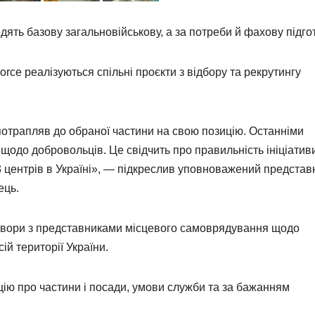
ять базову загальновійськову, а за потреби й фахову підгот
 Force реалізуються спільні проєкти з відбору та рекрутингу
отрапляв до обраної частини на свою позицію. Останніми
щодо добровольців. Це свідчить про правильність ініціатив
 центрів в Україні», — підкреслив уповноважений представ
ець.
овори з представниками місцевого самоврядування щодо
й території України.
цію про частини і посади, умови служби та за бажанням