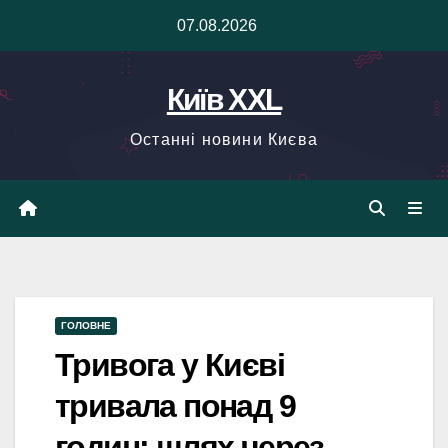
Skip
07.08.2026
to
content
Київ XXL
Останні новини Києва
ГОЛОВНЕ
Тривога у Києві
тривала понад 9
годин: шлях через