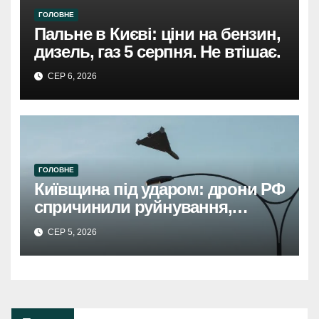
ГОЛОВНЕ
Пальне в Києві: ціни на бензин,
дизель, газ 5 серпня. Не втішає.
СЕР 6, 2026
ГОЛОВНЕ
Київщина під ударом: дрони РФ
спричинили руйнування,
травмовано жінку.
СЕР 5, 2026