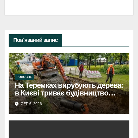
Пов’язаний запис
ГОЛОВНЕ
На Теремках вирубують дерева:
в Києві триває будівництво
теплотраси
СЕР 6, 2026