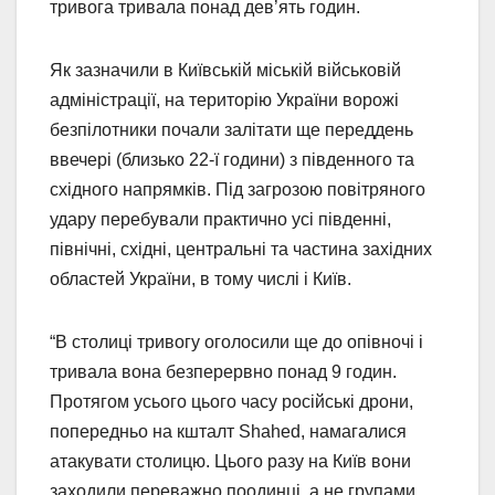
тривога тривала понад дев’ять годин.
Як зазначили в Київській міській військовій
адміністрації, на територію України ворожі
безпілотники почали залітати ще переддень
ввечері (близько 22-ї години) з південного та
східного напрямків. Під загрозою повітряного
удару перебували практично усі південні,
північні, східні, центральні та частина західних
областей України, в тому числі і Київ.
“В столиці тривогу оголосили ще до опівночі і
тривала вона безперервно понад 9 годин.
Протягом усього цього часу російські дрони,
попередньо на кшталт Shahed, намагалися
атакувати столицю. Цього разу на Київ вони
заходили переважно поодинці, а не групами.