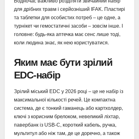
Водночас важливо розділяти звичайний набір
для дрібних травм і серйозніший IFAK. Пластирі
та таблетки для особистих потреб – це одне, а
турнікет чи гемостатичні засоби – зовсім інше. І
головне: будь-яка аптечка має сенс лише тоді,
коли людина знає, як нею користуватися.
Яким має бути зрілий
EDC-набір
Зрілий міський EDC у 2026 році – це не набір із
максимальної кількості речей. Це компактна
система, де є тонкий гаманець або картхолдер,
ключі з корисним брелоком, невеликий ліхтар,
павербанк із USB-C, короткий кабель, ручка,
мультитул або ніж там, де це доречно, а також