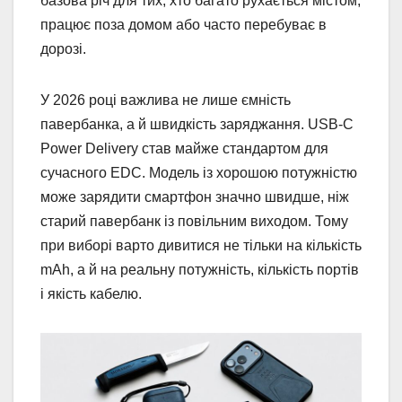
базова річ для тих, хто багато рухається містом,
працює поза домом або часто перебуває в
дорозі.
У 2026 році важлива не лише ємність
павербанка, а й швидкість заряджання. USB-C
Power Delivery став майже стандартом для
сучасного EDC. Модель із хорошою потужністю
може зарядити смартфон значно швидше, ніж
старий павербанк із повільним виходом. Тому
при виборі варто дивитися не тільки на кількість
mAh, а й на реальну потужність, кількість портів
і якість кабелю.