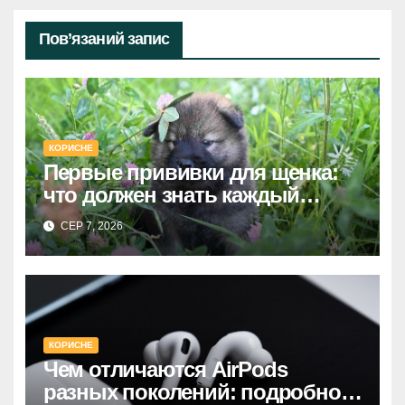
Пов’язаний запис
КОРИСНЕ
Первые прививки для щенка:
что должен знать каждый
хозяин
СЕР 7, 2026
КОРИСНЕ
Чем отличаются AirPods
разных поколений: подробное