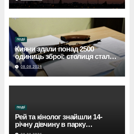
загинули троє, серед них
дитина, через атаку дронів
ПОДІЇ
Кияни здали понад 2500
одиниць зброї: столиця стала
безпечнішою
08.08.2026
ПОДІЇ
Рей та кінолог знайшли 14-
річну дівчину в парку
Святошинського району.