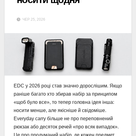
ЧЕР 25, 2026
EDC у 2026 році став значно дорослішим. Якщо
раніше багато хто збирав набір за принципом
«щоб було все», то тепер головна ідея інша:
носити менше, але якісніше й свідоміше.
Everyday carry більше не про переповнений
рюкзак або десяток речей «про всяк випадок».
Це про продуманий набір, де кожен предмет