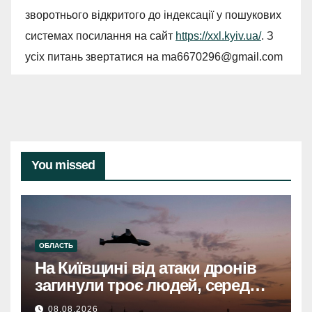
зворотнього відкритого до індексації у пошукових
системах посилання на сайт
https://xxl.kyiv.ua/
. З
усіх питань звертатися на
ma6670296@gmail.com
You missed
ОБЛАСТЬ
На Київщині від атаки дронів
загинули троє людей, серед
них дитинаНа Київщині
08.08.2026