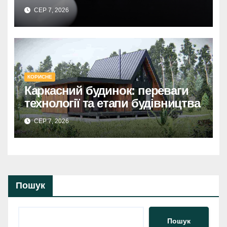
руководство по выбору
СЕР 7, 2026
КОРИСНЕ
Каркасний будинок: переваги
технології та етапи будівництва
СЕР 7, 2026
Пошук
Пошук