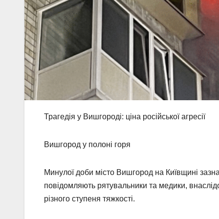
Трагедія у Вишгороді: ціна російської агресії
Вишгород у полоні горя
Минулої доби місто Вишгород на Київщині зазнал
повідомляють рятувальники та медики, внаслід
різного ступеня тяжкості.