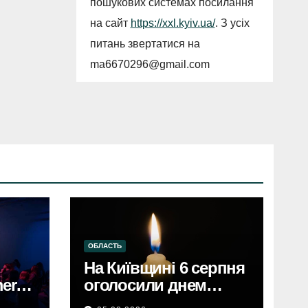
пошукових системах посилання
на сайт
https://xxl.kyiv.ua/
. З усіх
питань звертатися на
ma6670296@gmail.com
ОБЛАСТЬ
На Київщині 6 серпня
erce
оголосили днем
єві,
жалобиКиївщина в