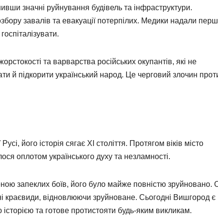
ивши значні руйнування будівель та інфраструктури.
збору завалів та евакуації потерпілих. Медики надали пер
госпіталізувати.
рстокості та варварства російських окупантів, які не
ати й підкорити український народ. Це черговий злочин прот
усі, його історія сягає ХІ століття. Протягом віків місто
ся оплотом українського духу та незламності.
реною запеклих боїв, його було майже повністю зруйновано. 
ні краєвиди, відновлюючи зруйноване. Сьогодні Вишгород є
 історією та готове протистояти будь-яким викликам.