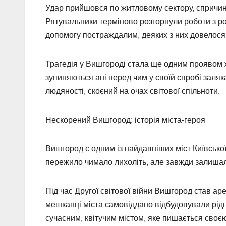
Удар прийшовся по житловому сектору, спричин
Рятувальники терміново розгорнули роботи з ро
допомогу постраждалим, деяких з них довелося 
Трагедія у Вишгороді стала ще одним проявом жо
зупиняються ані перед чим у своїй спробі заляк
людяності, скоєний на очах світової спільноти.
Нескорений Вишгород: історія міста-героя
Вишгород є одним із найдавніших міст Київської Р
пережило чимало лихоліть, але завжди залишало
Під час Другої світової війни Вишгород став а
мешканці міста самовіддано відбудовували рід
сучасним, квітучим містом, яке пишається своєю