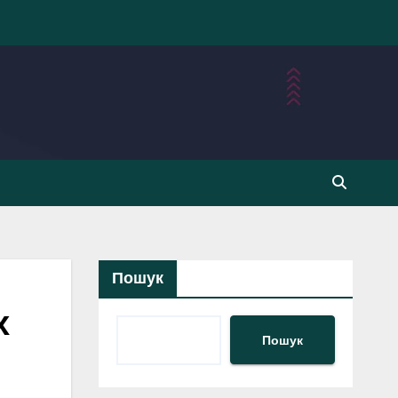
Пошук
х
Пошук