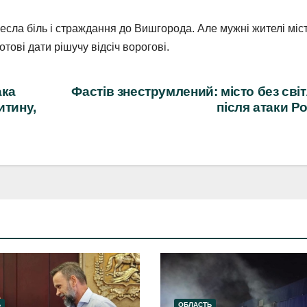
есла біль і страждання до Вишгорода. Але мужні жителі міс
отові дати рішучу відсіч ворогові.
ака
Фастів знеструмлений: місто без сві
итину,
після атаки Ро
Ь
ОБЛАСТЬ