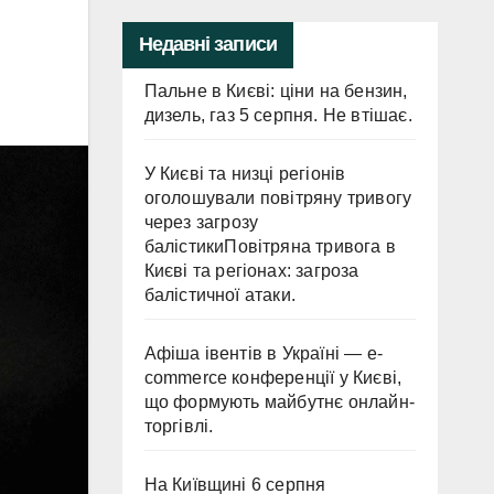
Недавні записи
Пальне в Києві: ціни на бензин,
дизель, газ 5 серпня. Не втішає.
У Києві та низці регіонів
оголошували повітряну тривогу
через загрозу
балістикиПовітряна тривога в
Києві та регіонах: загроза
балістичної атаки.
Афіша івентів в Україні — e-
commerce конференції у Києві,
що формують майбутнє онлайн-
торгівлі.
На Київщині 6 серпня