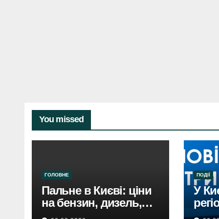
You missed
ГОЛОВНЕ
ПОДІЇ
Пальне в Києві: ціни
У Ки
на бензин, дизель,
регі
газ 5 серпня. Не
пові