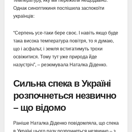
температуру, яку ми пережили нещодавно.
Однак синоптикиня поспішила заспокоїти
українців:
“Серпень усе-таки бере своє. І навіть якщо буде
така висока температура повітря, то я думаю,
що і асфальт, і земля встигатимуть трохи
освіжитися. Тому тут уже природа йде
назустріч”, – резюмувала Наталка Діденко.
Сильна спека в Україні
розпочнеться незвично
– що відомо
Раніше Наталка Діденко повідомляла, що спека
в Україні цього разу розпочнеться незвично – з