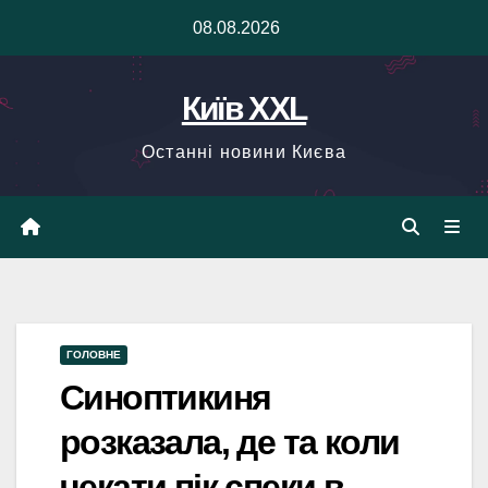
Skip
08.08.2026
to
content
Київ XXL
Останні новини Києва
ГОЛОВНЕ
Синоптикиня
розказала, де та коли
чекати пік спеки в