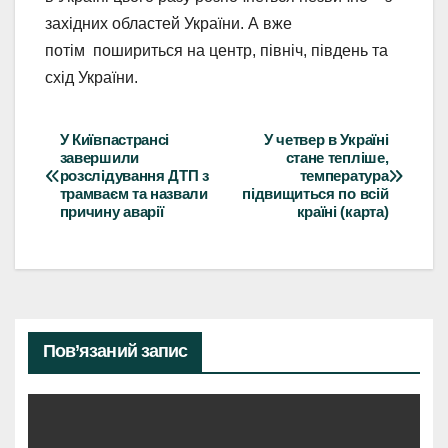
західних областей України. А вже
потім пошириться на центр, північ, південь та
схід України.
У Київпастрансі
У четвер в Україні
Навігація
завершили
стане тепліше,
розслідування ДТП з
температура
записів
трамваєм та назвали
підвищиться по всій
причину аварії
країні (карта)
Пов’язаний запис