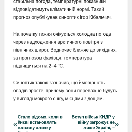
стабільна погода, температурні показники
відповідатимуть кліматичній нормі. Такий
прогноз опублікував синоптик Ігор Кібальчич.
На початку тижня очікується холодна погода
через надходження арктичного повітря з
північних широт. Водночас ближче до вихідних,
за прогнозом фахівця, температура
підвищиться на 2–4 °С.
Синоптик також зазначив, що ймовірність
опадів зросте, причому вони переважно будуть
у вигляді мокрого снігу, місцями з дощем.
Стало відомо, коли в
Вступ військ КНДР у
Навігація
Києві встановлять
війну загрожує не
головну ялинку
лише Україні, –
записів