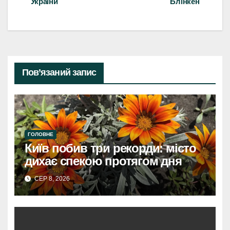
України
Блінкен
Пов’язаний запис
ГОЛОВНЕ
Київ побив три рекорди: місто
дихає спекою протягом дня
СЕР 8, 2026