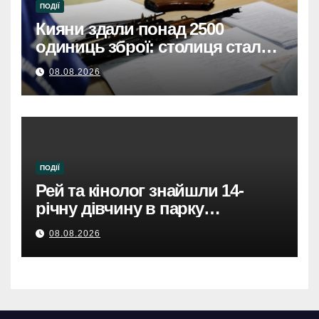
ПОДІЇ
Кияни здали понад 2500
одиниць зброї: столиця стала
безпечнішою
08.08.2026
ПОДІЇ
Рей та кінолог знайшли 14-
річну дівчину в парку
Святошинського району.
08.08.2026