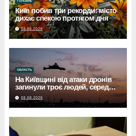
ГОЛОВНЕ
Київ побив три рекорди: місто
дихає спекою протягом дня
08.08.2026
ОБЛАСТЬ
На Київщині від атаки дронів
загинули троє людей, серед
них дитинаНа Київщині
08.08.2026
загинули троє, серед них
дитина, через атаку дронів