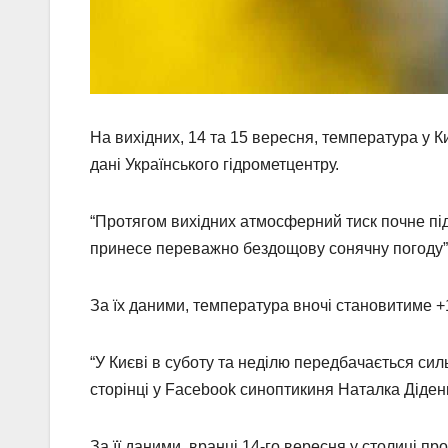
На вихідних, 14 та 15 вересня, температура у К
дані Українського гідрометцентру.
“Протягом вихідних атмосферний тиск почне під
принесе переважно бездощову сонячну погоду”
За їх даними, температура вночі становитиме
“У Києві в суботу та неділю передбачається си
сторінці у Facebook синоптикиня Наталка Діден
За її даними, вранці 14-го вересня у столиці п