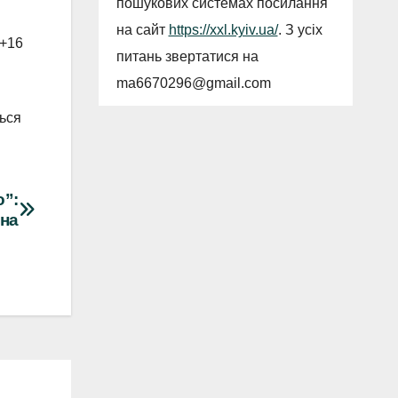
пошукових системах посилання
на сайт
https://xxl.kyiv.ua/
. З усіх
 +16
питань звертатися на
ma6670296@gmail.com
ться
о”:
іна