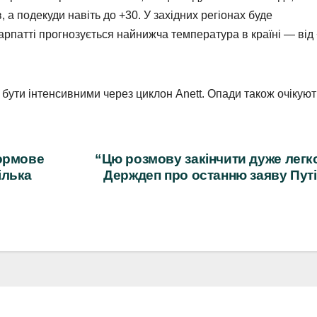
 а подекуди навіть до +30. У західних регіонах буде
карпатті прогнозується найнижча температура в країні — від
ь бути інтенсивними через циклон Anett. Опади також очікую
тормове
“Цю розмову закінчити дуже легк
ілька
Держдеп про останню заяву Пут