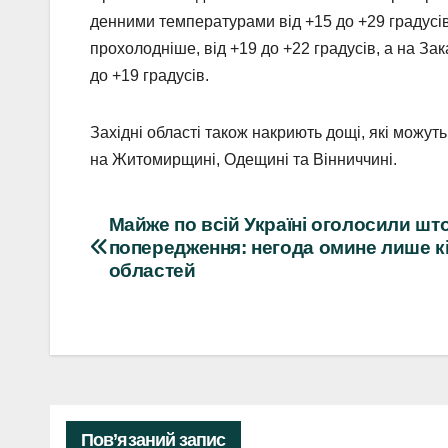
денними температурами від +15 до +29 градусів,
прохолодніше, від +19 до +22 градусів, а на За
до +19 градусів.
Західні області також накриють дощі, які можут
на Житомирщині, Одещині та Вінниччині.
Навігація
Майже по всій Україні оголосили ш
попередження: негода омине лише к
записів
областей
Пов’язаний запис