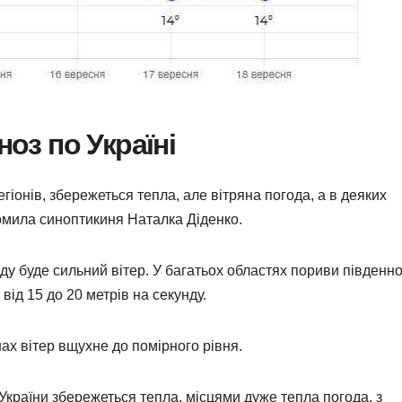
ноз по Україні
регіонів, збережеться тепла, але вітряна погода, а в деяких
омила синоптикиня Наталка Діденко.
нду буде сильний вітер. У багатьох областях пориви південно
від 15 до 20 метрів на секунду.
нах вітер вщухне до помірного рівня.
 України збережеться тепла, місцями дуже тепла погода, з