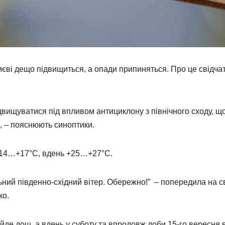
иєві дещо підвищиться, а опади припиняться. Про це свідча
вищуватися під впливом антициклону з північного сходу, щ
, – пояснюють синоптики.
 +14…+17°C, вдень +25…+27°C.
льний південно-східний вітер. Обережно!” – попередила на с
ко.
ройде дощ, а вдень у суботу та впродовж доби 15-го вересня 