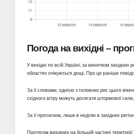
Погода на вихідні – прог
У вихідні по всій Україні, за винятком західних 
областях очікуються дощі. Про це раніше повід
За її словами, однією з головних рис цього віке
східного вітру можуть досягати штормової сили, 
За її прогнозом, лише в неділю в західних регіо
Протягом вихідних на більшій частині території